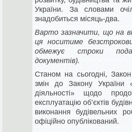
України. За словами очі
знадобиться місяць-два.
Варто зазначити, що на ві
ця носитиме безстроков
обмежує строки подач
документів).
Станом на сьогодні, Зако
змін до Закону України «
діяльності» щодо прод
експлуатацію об’єктів будів
виконання будівельних р
офіційно опублікований.