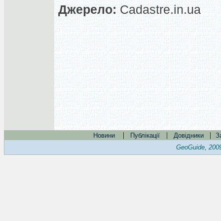
Джерело:
Cadastre.in.ua
|
|
|
Новини
Публікації
Довідники
З
GeoGuide, 200