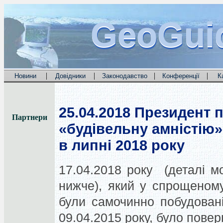
GeoGui
GeoGui
GeoGui
|
|
|
|
Новини
Довідники
Законодавство
Конференції
К
25.04.2018
Президент п
Партнери
«будівельну амністію»
в липні 2018 року
17.04.2018 року (деталі 
нижче), який у спрощеном
були самочинно побудовані
09.04.2015 року, було пове