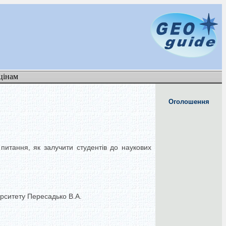
цінам
Оголошення
питання, як залучити студентів до наукових
ерситету Пересадько В.А.