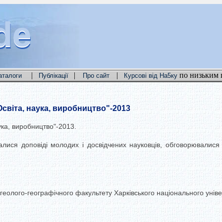
de
de
de
|
|
|
по низьким 
аталоги
Публікації
Про сайт
Курсові від На5ку
світа, наука, виробництво"-2013
ука, виробництво"-2013.
алися доповіді молодих і досвідчених науковців, обговорювалися 
 геолого-географічного факультету Харківського національного унів