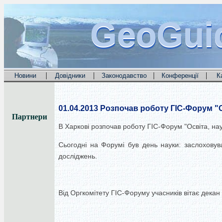
GeoGui
GeoGui
GeoGui
|
|
|
|
Новини
Довідники
Законодавство
Конференції
К
01.04.2013
Розпочав роботу ГІС-Форум "О
Партнери
В Харкові розпочав роботу ГІС-Форум "Освіта, на
Сьогодні на Форумі був день науки: заслоховув
досліджень.
Від Оргкомітету ГІС-Форуму учасників вітає декан