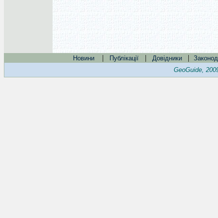
|
|
|
Новини
Публікації
Довідники
Законод
GeoGuide, 200