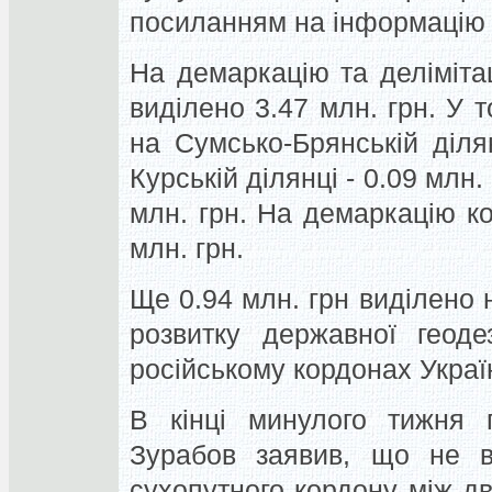
посиланням на інформацію 
На демаркацію та делімітац
виділено 3.47 млн. грн. У 
на Сумсько-Брянській діля
Курській ділянці - 0.09 млн. 
млн. грн. На демаркацію к
млн. грн.
Ще 0.94 млн. грн виділено 
розвитку державної геоде
російському кордонах Украї
В кінці минулого тижня 
Зурабов заявив, що не в
сухопутного кордону між д