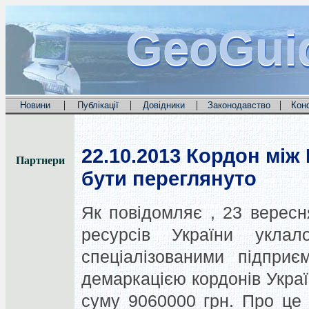
GeoGui
GeoGui
GeoGui
|
|
|
|
Новини
Публікації
Довідники
Законодавство
Кон
22.10.2013
Кордон між 
Партнери
бути переглянуто
Як повідомляє , 23 верес
ресурсів України укла
спеціалізованими підприє
демаркацією кордонів Украї
суму 9060000 грн. Про це 