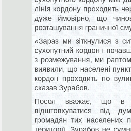
лінія кордону проходить че
дуже ймовірно, що чинов
розташування граничної сму
«Зараз ми зіткнулися з с
сухопутний кордон і почавш
з розмежування, ми раптом
виявили, що населені пункт
кордон проходить по вулиц
сказав Зурабов.
Посол вважає, що в м
відштовхуватися від дум
громадян тих населених пу
території. Зурабов не сумн