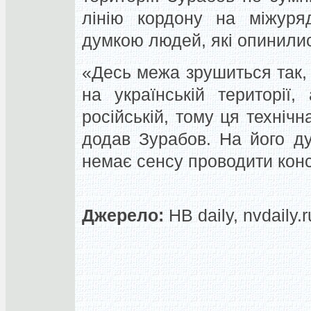
лінію кордону на міжуряд
думкою людей, які опинилися
«Десь межа зрушиться так,
на українській території,
російській, тому ця техніч
додав Зурабов. На його ду
немає сенсу проводити конс
Джерело:
НВ daily, nvdaily.r