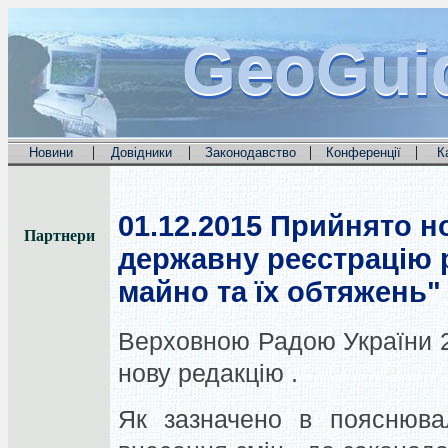
GeoGui
GeoGui
GeoGui
|
|
|
|
Новини
Довідники
Законодавство
Конференції
К
01.12.2015
Прийнято но
Партнери
державну реєстрацію 
майно та їх обтяжень"
Верховною Радою України 2
нову редакцію .
Як зазначено в пояснювал