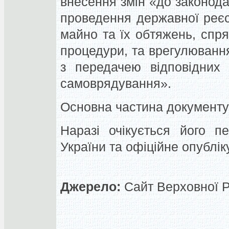
внесення змін «до законода
проведення державної реєс
майно та їх обтяжень, спр
процедури, та врегулюванн
з передачею відповідних 
самоврядування».
Основна частина документу 
Наразі очікується його п
України та офіційне опублік
Джерело:
Сайт Верховної Р