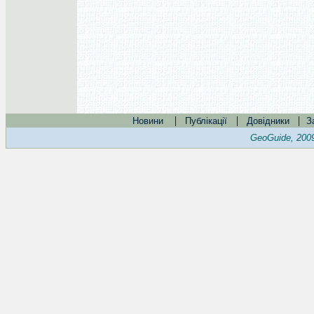
|
|
|
Новини
Публікації
Довідники
З
GeoGuide, 200