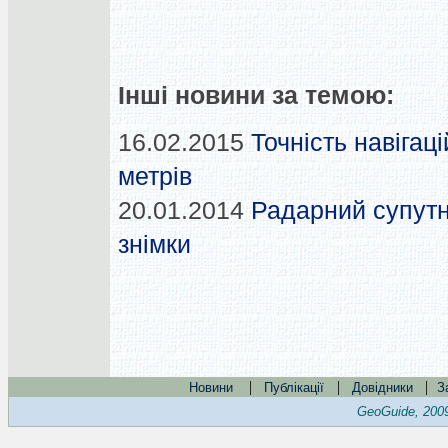
Інші новини за темою:
16.02.2015
Точність навігац
метрів
20.01.2014
Радарний супут
знімки
|
|
|
Новини
Публікації
Довідники
З
GeoGuide, 200