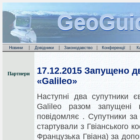
GeoGui
GeoGui
GeoGui
|
|
|
|
Новини
Довідники
Законодавство
Конференції
К
17.12.2015
Запущено дв
Партнери
«Galileo»
Наступні два супутники єв
Galileo разом запущені
повідомляє . Супутники з
стартували з Гвіанського к
Французька Гвіана) за допо