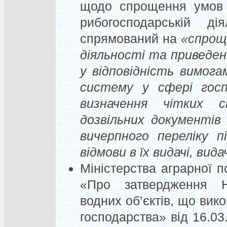
щодо спрощення умов в
рибогосподарській ді
спрямований на
«спрощ
діяльності та приведен
у відповідність вимога
систему у сфері госпо
визначення чітких 
дозвільних документів
вичерпного переліку п
відмови в їх видачі, вид
Міністерства аграрної п
«Про затвердження Но
водних об’єктів, що вик
господарства» від 16.03