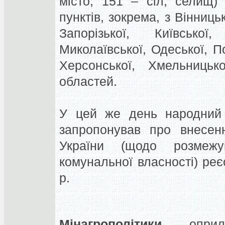
місто, 151 – сіл, селищ)
пунктів, зокрема, з Вінниць
Запорізької, Київської,
Миколаївської, Одеської, По
Херсонської, Хмельницько
областей.
У цей же день народний 
запропонував про внесен
України (щодо розмеж
комунальної власності) ре
р.
Мінагрополітики
оприлю