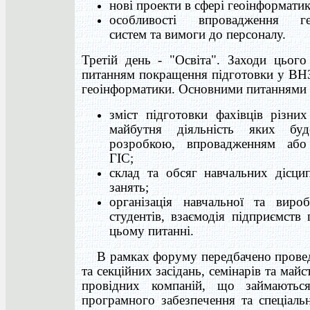
нові проекти в сфері геоінформатик
особливості впровадження гео
систем та вимоги до персоналу.
Третій день - "Освіта". Заходи цього
питанням покращення підготовки у ВНЗ
геоінформатики. Основними питаннями 
зміст підготовки фахівців різних
майбутня діяльність яких буд
розробкою, впровадженням або
ГІС;
склад та обсяг навчальних дісцип
занять;
організація навчальної та виро
студентів, взаємодія підприємств
цьому питанні.
В рамках форуму передбачено провед
та секційних засідань, семінарів та майст
провідних компаній, що займаютьс
програмного забезпечення та спеціаль