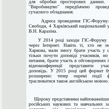
для обробки просторових данних.
"Виробництво" передбачено провед
сучасного обладнання.
Адреса проведення ГІС-Форуму
Свободи, 4 Харківський національний у
В.Н. Каразіна.
У 2014 році заходи ГІС-Форуму т
через Інтернет. Навіть ті, хто не з
Харкова, мали змогу брати участь у ц
тільки почути доповіді учасників, но
питання, брати участь в обговореннях і
відеоконференції представити уча
доповідь. У 2015 році цей формат б
розширено: тепер окремі події 
траслюватися також англійською мовою.
Щороку представники найповажніших 
російських наукових та навчальних за