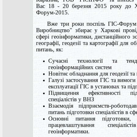
Вас 18 - 20 березня 2015 року до Х
Форум-2015.
Вже три роки поспіль ГІС-Форум "
Виробництво" збирає у Харкові прові
сфері геоінформатики, дистанційного з
географії, геодезії та картографії для 
питань, як:
Сучасні технології та тенд
геоінформаційних систем
Новітнє обладнання для геодезії та 
Галузі застосування ГІС та вимоги 
експлуатації ГІС в установах та пі
Підвищення ефективності пі
спеціалістів у ВНЗ
Взаємодія підприємств-роботод
питань підготовки спеціалістів в сф
Основні питання підготовки, 
працевлаштування спеціалі
геоінформатики.