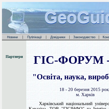
GeoGui
GeoGui
GeoGui
|
|
|
|
Новини
Публікації
Довідники
Законодавство
Кон
ГІС-ФОРУМ -
Партнери
"Освіта, наука, виро
18 - 20 березня 2015 рок
м. Харків
Харківський національний універси
Каразіна, ТОВ "ГІСІНФО" та Intetic