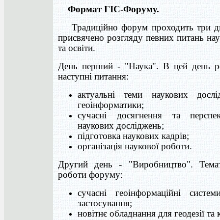
Формат ГІС-Форуму.
Традиційно форум проходить три дні
присвячено розгляду певних питань на
та освіти.
День перший - "Наука". В цей день р
наступні питання:
актуальні теми наукових досл
геоінформатики;
сучасні досягнення та перспе
наукових досліджень;
підготовка наукових кадрів;
організація наукової роботи.
Другий день - "Виробництво". Тема
роботи форуму:
сучасні геоінформаційні систем
застосування;
новітнє обладнання для геодезії та 