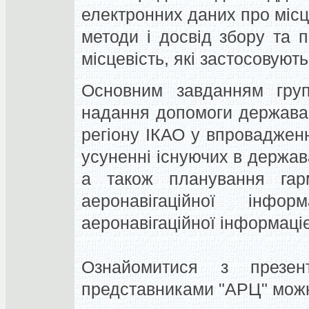
електронних даних про місце
методи і досвід збору та 
місцевість, які застосовують
Основним завданням гру
надання допомоги держава
регіону ІКАО у впровадженн
усуненні існуючих в держав
а також планування гар
аеронавігаційної інфо
аеронавігаційної інформаці
Ознайомитися з презента
представниками "АРЦ" можн