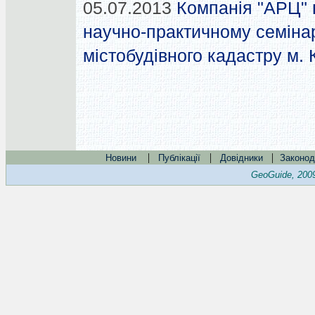
05.07.2013
Компанія "АРЦ" 
научно-практичному семінар
містобудівного кадастру м. 
|
|
|
Новини
Публікації
Довідники
Законод
GeoGuide, 200