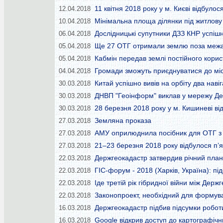
11 квітня 2018 року у м. Києві відбуло
12.04.2018
Мінімальна площа ділянки під житлову 
10.04.2018
Дослідницькі супутники ДЗЗ КНР успі
06.04.2018
Ще 27 ОТГ отримали землю поза межа
05.04.2018
Кабмін передав землі постійного корис
05.04.2018
Громади зможуть приєднуватися до міс
04.04.2018
Китай успішно вивів на орбіту два наві
30.03.2018
ДНВП "Геоінформ" виклав у мережу Дер
30.03.2018
28 березня 2018 року у м. Кишиневі ві
30.03.2018
Земляна проказа
27.03.2018
АМУ оприлюднила посібник для ОТГ з 
27.03.2018
21–23 березня 2018 року відбулося п’я
27.03.2018
Держгеокадастр затвердив річний план
22.03.2018
ГІС-форум - 2018 (Харків, Україна): під
22.03.2018
Іде третій рік гібридної війни між Де
22.03.2018
Законопроект, необхідний для формува
22.03.2018
Держгеокадастр підбив підсумки роботи 
16.03.2018
Google відкрив доступ до картографіч
16.03.2018