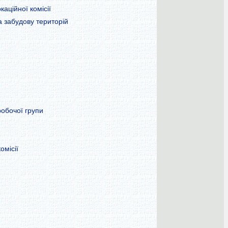
аційної комісії
а забудову територій
робочої групи
омісії