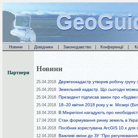
GeoGui
GeoGui
GeoGui
|
|
|
|
Новини
Довідники
Законодавство
Конференції
К
Новини
Партнери
Держгеокадастр утворив робочу групу з
25.04.2018
Земельний кадастр. Що сьогодні можна
25.04.2018
Президент підписав закон про «будівел
25.04.2018
18–20 квітня 2018 року у м. Мозирі (Бі
25.04.2018
В Мінрегіоні нагадують про необхідніс
18.04.2018
Стан формування ринку земель в Украї
17.04.2018
Посібник користувача ArcGIS 10.x для 
16.04.2018
Важливі зміни до ЗУ “Про регулювання 
12.04.2018