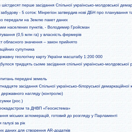
ся шістдесят перше засідання Спільної українсько-молдовської демарк
забудову - 5 соток: Мінрегіон затвердив нові ДБН про планування т
шно передали на Землю пакет даних
ми населених пунктів, - Володимир Гройсман
тування (0,5 млн га) у власність фермерів
т обласного значення – закон прийнято
гаційних супутника
жавну геологічну карту України масштабу 1:200 000
дбулося тридцять сьоме засідання спільної українсько-молдовської 
питань передачі земель
тнадцяте засідання Спільної українсько-білоруської демаркаційної к
 державного нагляду (контролю)
сумки (рос.)
ржгеокадастром та ДНВП «Геосистема»
ння міських агломерацій, готовий до розгляду у Парламенті
галузі за рік
них даних для створення AR-додатків