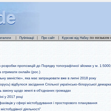
de
de
de
|
|
|
по низьким 
аталоги
Публікації
Про сайт
Курсові від На5ку
 розробки пропозицій до Порядку топографічної зйомки у м. 1:5000,
 отримати онлайн (рос.)
ьну амністію», яка має запрацювати вже в липні 2018 року
лорусь) відбулося засідання Спільної українсько-білоруської демаркац
ть закону щодо землі в об'єднаних громадах
ні у 2017 році
фахівців у сфері містобудування і просторового планування
містобудівної діяльності”