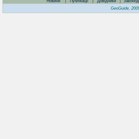
|
|
|
Новини
Публікації
Довідники
Законод
GeoGuide, 200