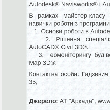
Autodesk® Navisworks® і A
В рамках майстер-класу 
навички роботи з програмни
1. Основи роботи в Autode
2. Рішення спеціалізо
AutoCAD® Civil 3D®.
3. Геомоніторингу будів
Map 3D®.
Контактна особа: Гадзевич 
35,
Джерело:
АТ "Аркада", www