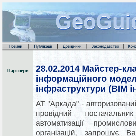
GeoGui
GeoGui
GeoGui
|
|
|
|
Новини
Публікації
Довідники
Законодавство
Кон
28.02.2014
Майстер-кла
Партнери
інформаційного модел
інфраструктури (BIM і
АТ "Аркада" - авторизовани
провідний постачальн
автоматизації промисло
організацій, запрошує В