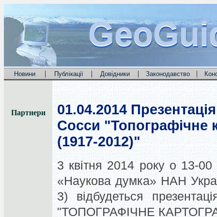
GeoGui
GeoGui
GeoGui
|
|
|
|
Новини
Публікації
Довідники
Законодавство
Кон
01.04.2014
Презентація
Партнери
Сосси "Топографічне 
(1917-2012)"
3 квітня 2014 року о 13-0
«Наукова думка» НАН Україн
3) відбудеться презентац
"ТОПОГРАФІЧНЕ КАРТОГРАФ