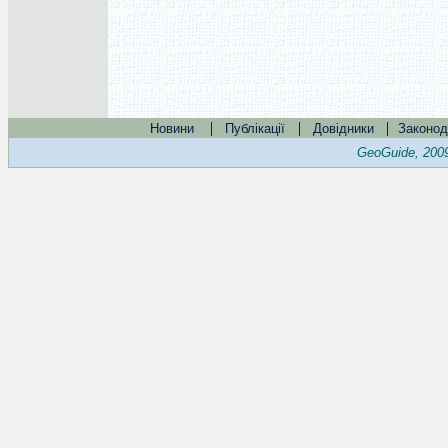
|
|
|
Новини
Публікації
Довідники
Законод
GeoGuide, 200