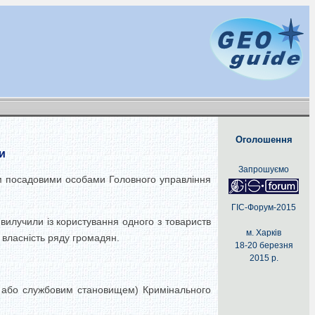
Оголошення
и
Запрошуємо
м посадовими особами Головного управління
ГІС-Форум-2015
 вилучили із користування одного з товариств
м. Харків
 власність ряду громадян.
18-20 березня
2015 р.
ою або службовим становищем) Кримінального