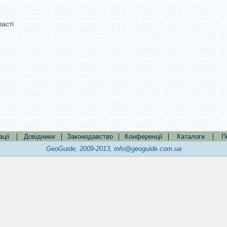
асті
|
|
|
|
|
ації
Довідники
Законодавство
Конференції
Каталоги
П
GeoGuide, 2009-2013,
info@geoguide.com.ua