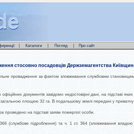
de
de
de
|
|
|
ференції
Каталоги
Погляд
Про сайт
ження стосовно посадовців Держземагентства Київщин
інальне провадження за фактом зловживання службовим становище
офіційних документів завідомо недостовірні дані, на підставі яких
 загальною площею 32 га. В подальшому землі передані у приватну
ок проведено на підставі заяви померлої особи.
. 366 (службове підроблення) та ч. 1 ст. 364 (зловживання влад