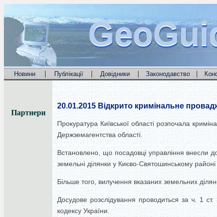
GeoGui
GeoGui
GeoGui
|
|
|
|
Новини
Публікації
Довідники
Законодавство
Кон
20.01.2015
Відкрито кримінальне провад
Партнери
Прокуратура Київської області розпочала крим
Держземагентства області.
Встановлено, що посадовці управління внесли до 
земельні ділянки у Києво-Святошинському районі
Більше того, вилучення вказаних земельних ділян
Досудове розслідування проводиться за ч. 1 ст
кодексу України.