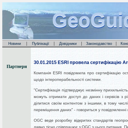
GeoGui
GeoGui
GeoGui
|
|
|
|
Новини
Публікації
Довідники
Законодавство
Кон
30.01.2015
ESRI провела сертифікацію Ar
Партнери
Компанія ESRI повідомила про сертифікацію оста
щодо інтероперабельності системи.
"Сертифікація підтверджує незмінну прихильність
можуть отримати доступ до даних і сервісів з р
ділитися своїм контентом з іншими, в тому числі
переміщення даних" - говориться у повідомленні 
OGC веде розробку відкритих стандартів геопрос
давно тісно співпрацює з OGC з цього питання. 