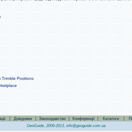
m
Trimble Positions
rketplace
|
|
|
|
|
ації
Довідники
Законодавство
Конференції
Каталоги
П
GeoGuide, 2009-2013,
info@geoguide.com.ua