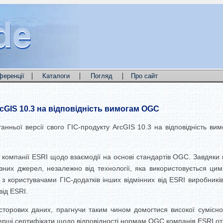
de
de
de
|
|
|
ференції
Каталоги
Погляд
Про сайт
cGIS 10.3 на відповідність вимогам OGC
нньої версії свого ГІС-продукту ArcGIS 10.3 на відповідність ви
 компанії ESRI щодо взаємодії на основі стандартів OGC. Завдяки 
ізних джерел, незалежно від технології, яка використовується ци
 з користувачами ГІС-додатків інших відмінних від ESRI виробникі
від ESRI.
торових даних, прагнучи таким чином домогтися високої суміснос
Перші сертифікати щодо відповідності нормам OGC компанія ESRI от