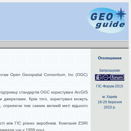
Оголошення
Запрошуємо
могам Open Geospatial Consortium, Inc (OGC)
ГІС-Форум-2015
підтримці стандартів OGC користувачі ArcGIS
м. Харків
ми джерелами. Крім того, користувачі можуть
18-20 березня
в, сприяючи тим самим великій меті відьного
2015 р.
ті між ГІС різних виробніків. Компанія ESRI
римала ще у 1999 році.