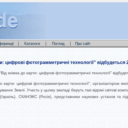
de
de
de
|
|
|
ференції
Каталоги
Погляд
Про сайт
ти: цифрові фотограмметричні технології" відбудеться 
Від знімка до карти: цифрові фотограмметричні технології" відбуде
до карти: цифрові фотограмметричні технології", організатором яко
вання Землі. Участь у цьому закладі беруть такі відомі світові компа
(Ізраіль), СКАНЭКС (Росія), представники наукових установ та під