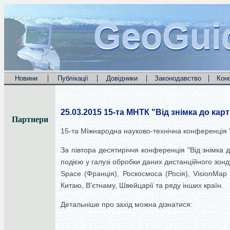
GeoGui
GeoGui
GeoGui
|
|
|
|
Новини
Публікації
Довідники
Законодавство
Кон
25.03.2015
15-та МНТК "Від знімка до кар
Партнери
15-та Міжнародна науково-технічна конференція "
За півтора десятиріччя конференція "Від знімка 
подією у галузі обробки даних дистанційного зонду
Space (Франція), Роскосмоса (Росія), VisionMap 
Китаю, В'єтнаму, Швейцарії та ряду інших країн.
Детальніше про захід можна дізнатися: