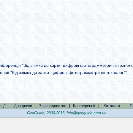
нференція "Від знімка до карти: цифрові фотограмметричні технолог
енції "Від знімка до карти: цифрові фотограмметричні технології"
|
|
|
|
|
ації
Довідники
Законодавство
Конференції
Каталоги
П
GeoGuide, 2009-2013,
info@geoguide.com.ua