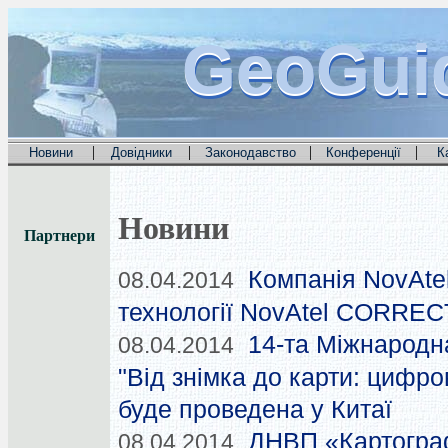
GeoGui
GeoGui
GeoGui
|
|
|
|
Новини
Довідники
Законодавство
Конференції
К
Новини
Партнери
Компанія NovAtel
08.04.2014
технології NovAtel CORREC
14-та Міжнародн
08.04.2014
"Від знімка до карти: цифро
буде проведена у Китаї
ДНВП «Картограф
08.04.2014