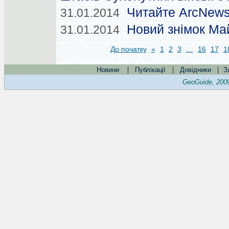
Читайте ArcNews
31.01.2014
Новий знімок Ма
31.01.2014
До початку
«
1
2
3
…
16
17
1
|
|
|
Новини
Публікації
Довідники
З
GeoGuide, 200