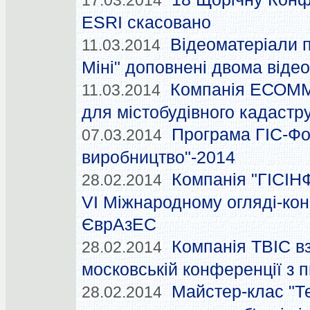
17.03.2014
ESRI скасовано
Відеоматеріали 
11.03.2014
Міні" доповнені двома віде
Компанія ЕСОММ
11.03.2014
для містобудівного кадастр
Програма ГІС-Фо
07.03.2014
виробництво"-2014
Компанія "ГІСІН
28.02.2014
VI Міжнародному огляді-конк
ЄврАзЕС
Компанія ТВІС вз
28.02.2014
московській конференції з 
Майстер-клас "Т
28.02.2014