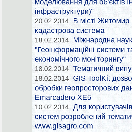
моделювання для об'єктів і
інфраструктури)"
В місті Житомир
20.02.2014
кадастрова система
Міжнародна наук
18.02.2014
"Геоінформаційні системи та
економічного моніторингу"
Тематичний випус
18.02.2014
GIS ToolKit дозв
18.02.2014
обробки геопросторових да
Emarcadero XE5
Для користувачі
10.02.2014
систем розроблений темати
www.gisagro.com