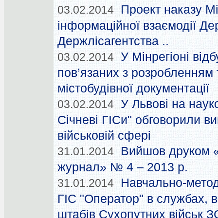
Проект наказу М
03.02.2014
інформаційної взаємодії Де
Держлісагентства ..
У Мінрегіоні від
03.02.2014
пов’язаних з розробленням
містобудівної документації
У Львові на наук
03.02.2014
Січневі ГІСи" обговорили ви
військовій сфері
Вийшов друком «
31.01.2014
журнал» № 4 – 2013 р.
Навчально-метод
31.01.2014
ГІС "Оператор" в службах, в
штабів Сухопутних військ З