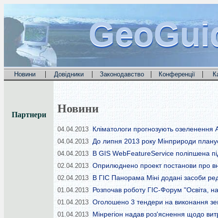
GeoGui
GeoGui
GeoGui
|
|
|
|
Новини
Довідники
Законодавство
Конференції
К
Новини
Партнери
Кліматологи прогнозують озеленення А
04.04.2013
До липня 2013 року Мінприроди планує
04.04.2013
В GIS WebFeatureService поліпшена пі
04.04.2013
Оприлюднено проект постанови про вне
02.04.2013
В ГІС Панорама Міні додані засоби р
02.04.2013
Розпочав роботу ГІС-Форум "Освіта, н
01.04.2013
Оголошено 3 тендери на виконання зем
01.04.2013
Мінрегіон надав роз'яснення щодо вит
01.04.2013