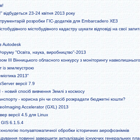
в!
" відбудеться 23-24 квітня 2013 року
трументарій розробки ГІС-додатків для Embarcadero XE3
істобудівного містобудівного кадастру шукати відповіді на свої зап
в Autodesk
оруму "Освіта, наука, виробництво"-2013
ом III Вінницького обласного конкурсу з моніторингу навколишньо
т із землеустрою
міотика 2013"
erver версії 7.9
 - новий спосіб вивчення Землі з космосу
нспорту - корисна річ чи спосіб розкрадати бюджетні кошти?
eoImaging Accelerator (GXL) 2013
ер версії 4.5 для Linux
GIS 6.1.5.4
ехнологію полуавтоматичної обробки історичних аерофознімків
ядування повинні завершити актуалізацію існуючих генеральних план