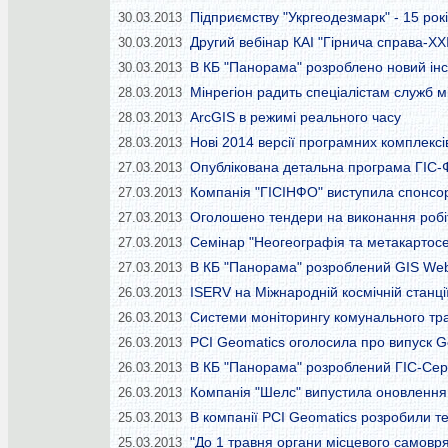
Підприємству "Укргеодезмарк" - 15 рокі
30.03.2013
Другий вебінар КАІ "Гірнича справа-ХХI
30.03.2013
В КБ "Панорама" розроблено новий інс
30.03.2013
Мінрегіон радить спеціалістам служб м
28.03.2013
ArcGIS в режимі реального часу
28.03.2013
Нові 2014 версії програмних комплексі
28.03.2013
Опублікована детальна програма ГІС-Ф
27.03.2013
Компанія "ГІСІНФО" виступила спонсор
27.03.2013
Оголошено тендери на виконання робі
27.03.2013
Семінар "Неогеографія та метакартосе
27.03.2013
В КБ "Панорама" розроблений GIS WebS
27.03.2013
ISERV на Міжнародній космічній станції
26.03.2013
Системи моніторингу комунального тра
26.03.2013
PCI Geomatics оголосила про випуск G
26.03.2013
В КБ "Панорама" розроблений ГІС-Серв
26.03.2013
Компанія "Шелс" випустила оновлення 
26.03.2013
В компанії PCI Geomatics розробили т
25.03.2013
"До 1 травня органи місцевого самовр
25.03.2013