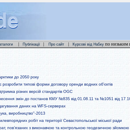
de
de
de
|
|
|
по низьким 
аталоги
Публікації
Про сайт
Курсові від На5ку
рктики до 2050 року
 розробити типові форми договору оренди водних об'єктів
дтримка різних версій стандартів OGC
сення змін до постанов КМУ №835 від 01.08.11 та №1051 від 17.1
едагування даних на WFS-серверах
аука, виробництво"-2013
левпорядних робіт на території Севастопольської міської ради
рат, пов’язаних з виконавчою та контрольною геодезичною зйомкою