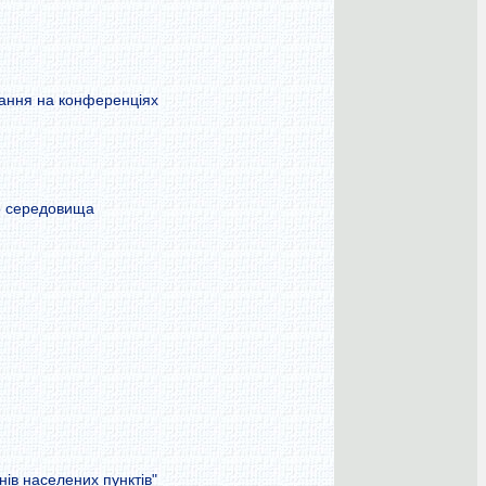
итання на конференціях
го середовища
ів населених пунктів"