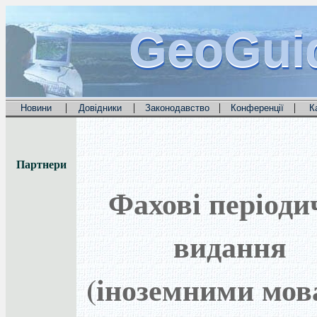
GeoGui
GeoGui
GeoGui
|
|
|
|
Новини
Довідники
Законодавство
Конференції
К
Партнери
Фахові періоди
видання
(іноземними мов