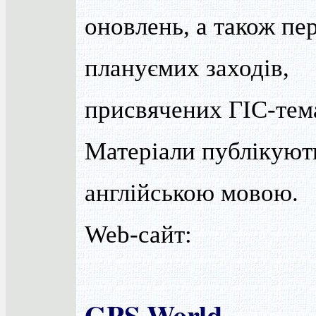
оновлень, а також пе
плануємих заходів,
присвячених ГІС-тем
Матеріали публікуют
англійською мовою.
Web-сайт:
GPS World