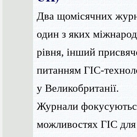
Два щомісячних журн
один з яких міжнаро
рівня, інший присвя
питанням ГІС-технол
у Великобританії.
Журнали фокусуютьс
можливостях ГІС для