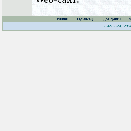
|
|
|
Новини
Публікації
Довідники
З
GeoGuide, 200