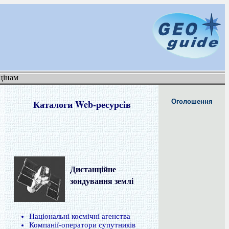
цінам
Каталоги Web-ресурсів
Оголошення
Дистанційне
зондування землі
Національні космічні агенства
Компанії-оператори супутників