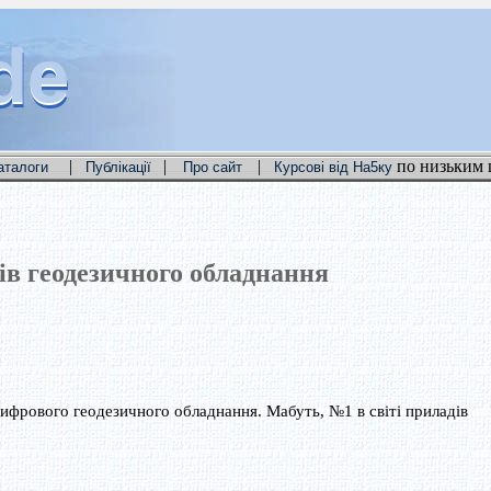
de
de
de
|
|
|
по низьким 
аталоги
Публікації
Про сайт
Курсові від На5ку
в геодезичного обладнання
ифрового геодезичного обладнання. Мабуть, №1 в світі приладів