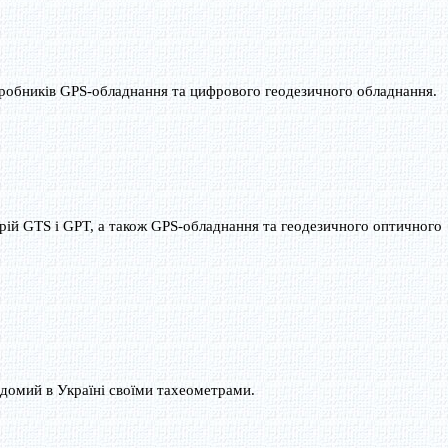
иробників GPS-обладнання та цифрового геодезичного обладнання.
ерій GTS і GPT, а також GPS-обладнання та геодезичного оптичного
домий в Україні своїми тахеометрами.