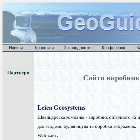
GeoGui
GeoGui
GeoGui
|
|
|
|
Новини
Довідники
Законодавство
Конференції
К
Партнери
Сайти виробникі
Leica Geosystems
Швейцарська компанія - виробник оптичного та ц
для геодезії, будівництва та обробки зображень.
Web-сайт: