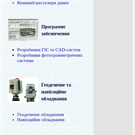
Компанії-ресселери даних
Програмне
забезпечення
Розробники ГІС та CAD-систем
Розробники фотограмметричних
системи
Геодезичне та
навігаційне
обладнання
Геодезичне обладнання
Навігаційне обладнання