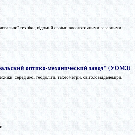
рювальної техніки, відомий своїми високоточними лазерними
ральский оптико-механический завод" (УОМЗ)
хніки, серед якої теодоліти, тахеометри, світоловіддалеміри,
и.