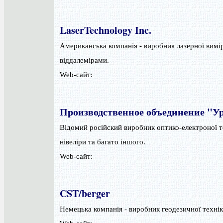
LaserTechnology Inc.
Американська компанія - виробник лазерної вимі
віддалемірами.
Web-сайт:
Производственное объединение "У
Відомий російский виробник оптико-електроної те
нівеліри та багато іншого.
Web-сайт:
CST/berger
Немецька компанія - виробник геодезичної технік