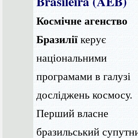
Brasileira (AEB)
Космічне агенство
Бразилії
керує
національними
програмами в галузі
досліджень космосу.
Перший власне
бразильський супутн