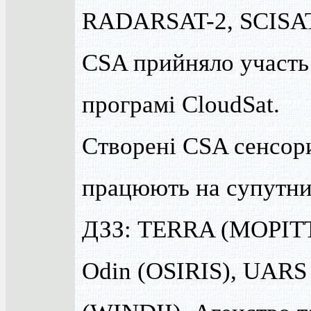
RADARSAT-2, SCISAT
CSA прийняло участь
програмі CloudSat.
Створені CSA сенсор
працюють на супутни
ДЗЗ: TERRA (MOPITT
Odin (OSIRIS), UARS