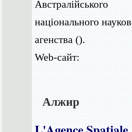
Австралійського
національного науков
агенства ().
Web-сайт:
Алжир
L'Agence Spatiale