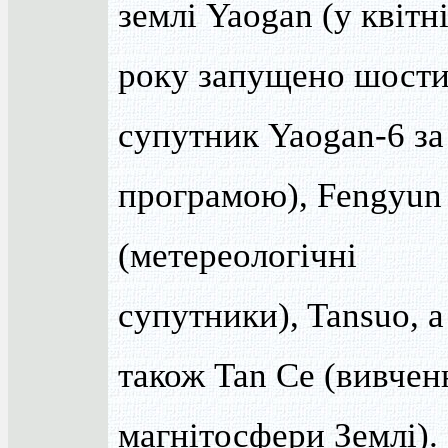
землі Yaogan (у квітн
року запущено шост
супутник Yaogan-6 за
програмою), Fengyun
(метереологічні
супутники), Tansuo, а
також Tan Ce (вивчен
магнітосфери Землі).