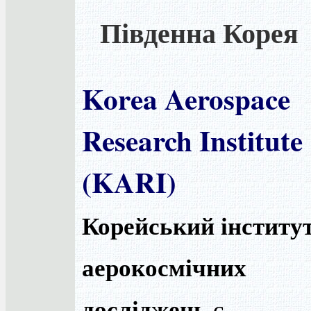
Південна Корея
Korea Aerospace
Research Institute
(KARI)
Корейський інститу
аерокосмічних
досліджень
є