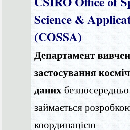
CSIRO Office of S
Science & Applica
(COSSA)
Департамент вивчен
застосування космі
даних
безпосередньо
займається розробкою
координацією