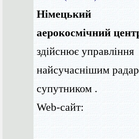
Німецький
аерокосмічний цент
здійснює управління
найсучаснішим рада
супутником .
Web-сайт: