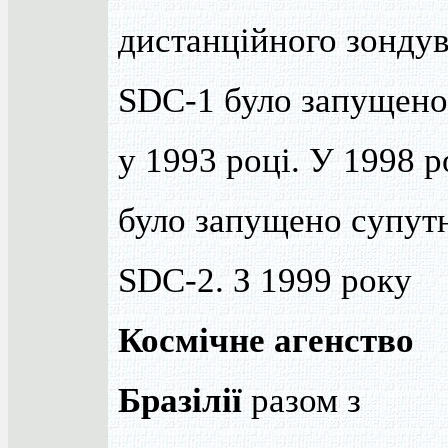
дистанційного зонду
SDC-1 було запущено
у 1993 році. У 1998 р
було запущено супут
SDC-2. З 1999 року
Космічне агенство
Бразілії
разом з