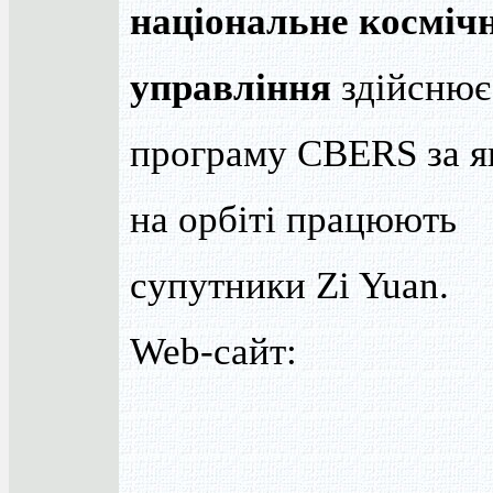
національне косміч
управління
здійснює
програму CBERS за 
на орбіті працюють
супутники Zi Yuan.
Web-сайт: