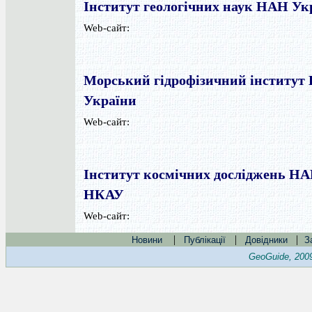
Інститут геологічних наук НАН Ук
Web-сайт:
Морський гідрофізичний інститут
України
Web-сайт:
Інститут космічних досліджень Н
НКАУ
Web-сайт:
|
|
|
Новини
Публікації
Довідники
З
GeoGuide, 200