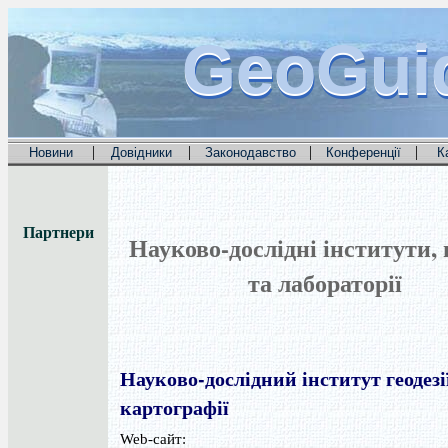
GeoGui
GeoGui
GeoGui
|
|
|
|
Новини
Довідники
Законодавство
Конференції
К
Партнери
Науково-дослідні інститути,
та лабораторії
Науково-дослідний інститут геодезії
картографії
Web-сайт: