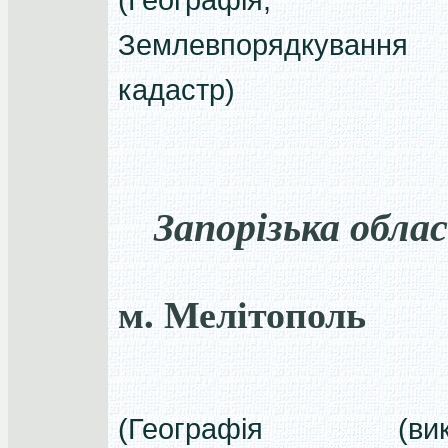
(Географія;
Землевпорядкуван
кадастр)
Запорізька обла
м. Мелітополь
(Географія (вик