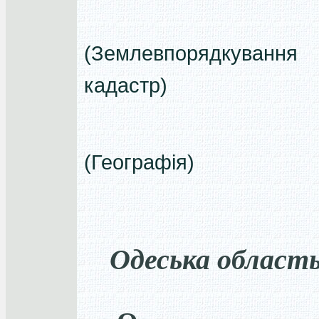
(Землевпорядкуван
кадастр)
(Географія)
Одеська област