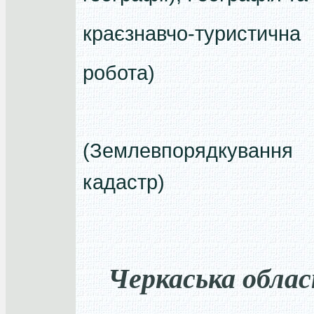
краєзнавчо-туристична
робота)
(Землевпорядкуван
кадастр)
Черкаська обла