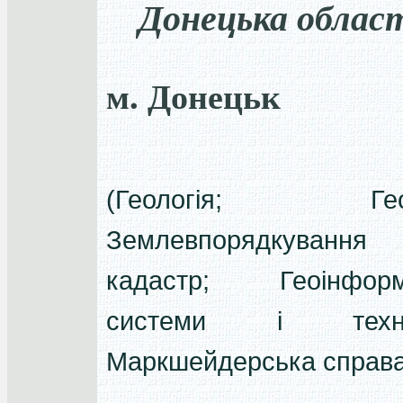
Донецька облас
м. Донецьк
(Геологія; Геод
Землевпорядкуван
кадастр; Геоінформа
системи і технол
Маркшейдерська справа