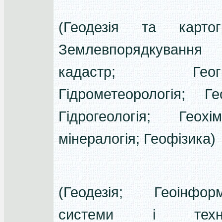
(Геодезія та картог
Землевпорядкуван
кадастр; Геогра
Гідрометеорологія; Гео
Гідрогеологія; Геох
мінералогія; Геофізика)
(Геодезія; Геоінформ
системи і технол