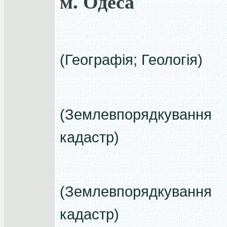
м. Одеса
(Географія; Геологія)
(Землевпорядкуван
кадастр)
(Землевпорядкуван
кадастр)