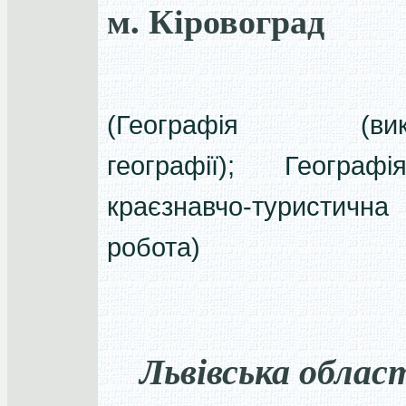
м. Кіровоград
(Географія (вик
географії); Географ
краєзнавчо-туристична
робота)
Львівська облас