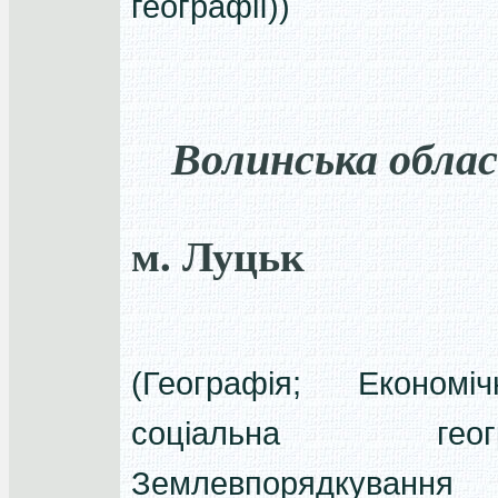
географії))
Волинська обла
м. Луцьк
(Географія; Економі
соціальна геогр
Землевпорядкува