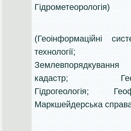
Гідрометеорологія)
(Геоінформаційні сис
технології;
Землевпорядкуван
кадастр; Геоло
Гідрогеологія; Геоф
Маркшейдерська справа