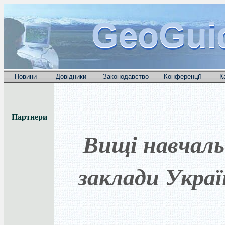
GeoGui
GeoGui
GeoGui
|
|
|
|
Новини
Довідники
Законодавство
Конференції
К
Партнери
Вищі навчаль
заклади Укра