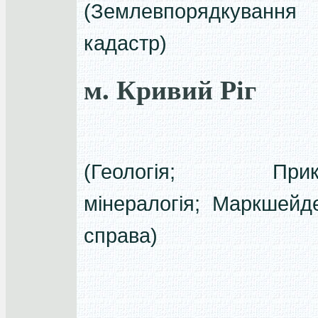
(Землевпорядкуван
кадастр)
м. Кривий Ріг
(Геологія; Прик
мінералогія; Маркшейд
справа)