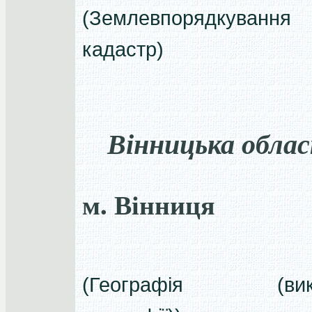
(Землевпорядкуван
кадастр)
Вінницька обла
м. Вінниця
(Географія (вик