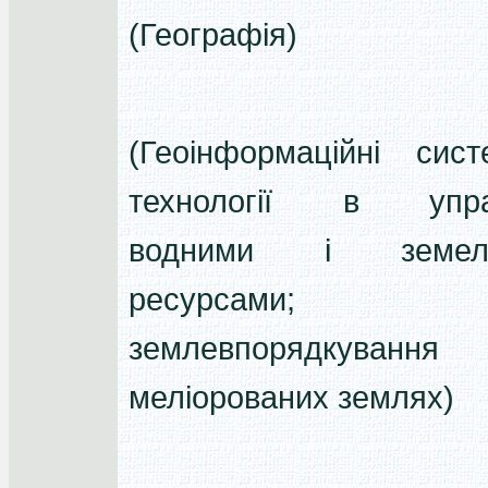
(Географія)
(Геоінформаційні сис
технології в управ
водними і земел
ресурсами;
землевпорядкуван
меліорованих землях)