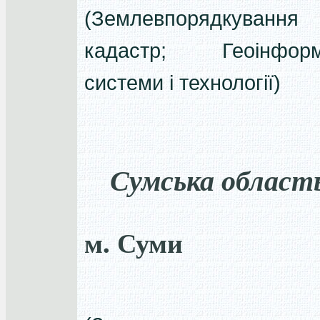
(Землевпорядкуван
кадастр; Геоінформа
системи і технології)
Сумська област
м. Суми