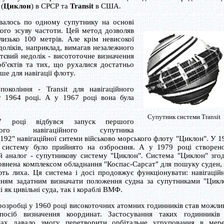
(
Циклон
) в СРСР та
Transit
в США.
валось по одному супутнику на основі
кого зсуву частоти. Цей метод дозволяв
лизько 100 метрів. Але крім невисокої
доліків, наприклад, вимагав незалежного
тєвий недолік - висототочне визначення
'єктів та тих, що рухалися достатньо
е для навігації флоту.
коління - Transit для навігаційного
у 1964 році. А у 1967 році вона була
Супутник системи Transit
 році відбувся запуск першого
ького навігаційного супутника
192" навігаційної ситеми військово морського флоту "Циклон". У 1
 систему було прийнято на озброєння. А у 1979 році створено
й аналог - супутникову систему "Циклон". Система "Циклон" зго
овнена комплексом обладнання "Коспас-Сарсат" для пошуку суден,
ть лиха. Ця система і досі продовжує функціонувати: навігацій
нням задатним визначати положення судна за супутниками "Цикл
 як цивільні суда, так і кораблі ВМФ.
розробці у 1960 році високоточних атомних годинників став можли
посіб визначення координат. Застосування таких годинників
ках давало змогу перетворити орбітальне угруповання в мер