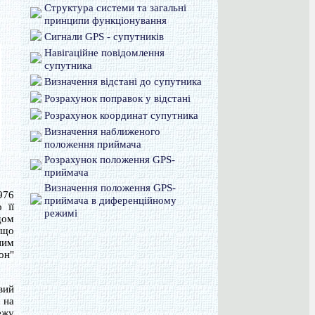
Структура системи та загальні
принципи функціонування
Сигнали GPS - супутників
Навігаційне повідомлення
супутника
Визначення відстані до супутника
Розрахунок поправок у відстані
Розрахунок координат супутника
Визначення наближеного
положення приймача
Розрахунок положення GPS-
приймача
Визначення положення GPS-
976
приймача в диференційному
 її
режимі
дом
 що
ним
он"
вий
 на
ежу