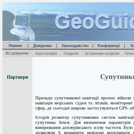
GeoGui
GeoGui
GeoGui
|
|
|
|
Новини
Довідники
Законодавство
Конференції
К
Всі довідники:
Картографія
Геодезія
Астрономо-геодезія
Геоі
Супутнико
Партнери
Прилади супутникової навігації прочно війшли 
навігація морських суден та літаків, моніторинг
сфер, де сьогодні широко застосувуються GPS- 
Історія розвитку супутникових систем навіга
супутника Землі. Для визначення параметрів
вимірювання доплерівського зсуву частоти. Бул
дозволяли б визначити невідомі координати п