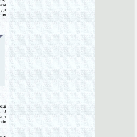
ача
 до
сня
оці
. З
а з
ків
них