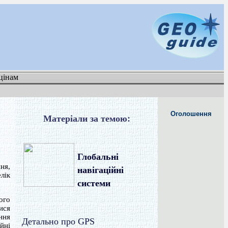
цінам
Оголошення
Матеріали за темою:
Глобальні
ня,
навігаційні
лік
системи
ого
ися
ння
Детально про GPS
йні