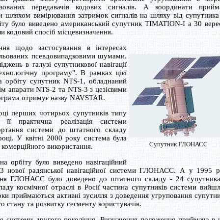
ізованих передавачів кодових сигналів. А координати прийм
и шляхом вимірювання затримок сигналів на шляху від супутника
іту було виведено американський супутник TIMATION-I а 30 вере
и кодовий спосіб місцевизначення.
ня щодо застосування в інтересах
ульованих псевдовипадковими шумами.
джень в галузі супутникової навігації
ехнологічну програму". В рамках цієї
а орбіту супутник NTS-1, обладнаний
ім апарати NTS-2 та NTS-3 з цезієвими
ограма отримує назву NAVSTAR.
оці перших чотирьох супутників типу
я її практична реалізація системи
ртання системи до штатного складу
оці. У квітні 2000 року система була
Супутник ГЛОНАСС
 комерційного використання.
на орбіту було виведено навігаційний
3 нової радянської навігаційної системи ГЛОНАСС. А у 1995 р
ння ГЛОНАСС було доведено до штатного складу - 24 супутника
паду космічної отраслі в Росії частина супутників системи вийшл
роки приймаються активні зусилля з доведення угруповання супутни
стану та розвитку сегменту користувачів.
 системи другого покоління. Визначення положення приймача в 