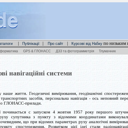
de
de
de
|
|
|
по низьким 
аталоги
Публікації
Про сайт
Курсові від На5ку
нформатика
GPS & ГЛОНАСС
ДЗЗ та фотограмметрія
Тлумачник
ві навігаційні системи
у наше життя. Геодезичні вимірювання, геодінамічні спостережен
 транспортних засобів, персональна навігація - ось неповний пере
або ГЛОНАСС-прилади.
ції починається с запуском 4 жовтня 1957 року першого штучн
 руху супутника з пункту з відомими координатами виконувал
о очевидним, що при відомих параметрах руху аналогічні вимірюва
ункту спостереження. Розвитком цієї ідеї стали радіонавігаці