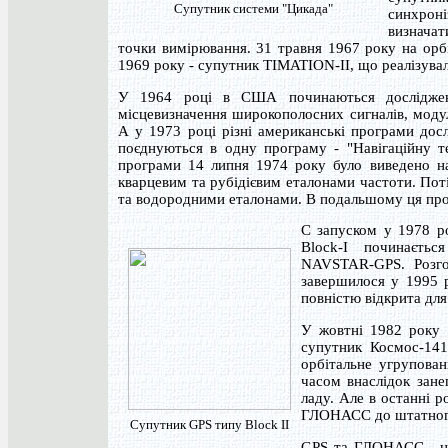
Супутник системи "Цикада"
синхрон
визначат
точки вимірювання. 31 травня 1967 року на орб
1969 року - супутник TIMATION-II, що реалізувал
У 1964 році в США починаються досліджен
місцевизначення широкополосних сигналів, мод
А у 1973 році різні американські програми дослі
поєднуються в одну програму - "Навігаційну т
програми 14 липня 1974 року було виведено н
кварцевим та рубідієвим еталонами частоти. Пот
та водородними еталонами. В подальшому ця пр
С запуском у 1978 р
Block-I починаєтьс
NAVSTAR-GPS. Розго
завершилося у 1995 р
повністю відкрита для
У жовтні 1982 року 
супутник Космос-141
орбітальне угрупова
часом внаслідок зане
ладу. Але в останні 
ГЛОНАСС до штатного 
Супутник GPS типу Block II
GPS та ГЛОНАСС - це