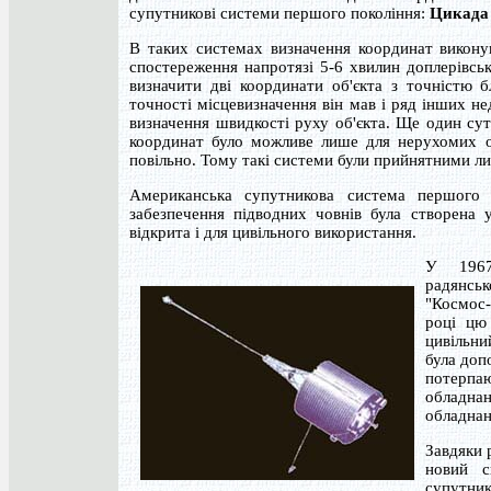
супутникові системи першого покоління:
Цикада
В таких системах визначення координат викону
спостереження напротязі 5-6 хвилин доплерівсь
визначити дві координати об'єкта з точністю б
точності місцевизначення він мав і ряд інших не
визначення швидкості руху об'єкта. Ще один сут
координат було можливе лише для нерухомих об
повільно. Тому такі системи були прийнятними лиш
Американська супутникова система першого по
забезпечення підводних човнів була створена 
відкрита і для цивільного використання.
У 1967
радянс
"Космос-
році цю
цивільни
була доп
потерпаю
обладна
обладнані
Завдяки 
новий с
супутни