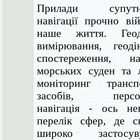
Прилади супутни
навігації прочно ві
наше життя. Геод
вимірювання, геодін
спостереження, нав
морських суден та л
моніторинг трансп
засобів, персон
навігація - ось не
перелік сфер, де сь
широко застосув