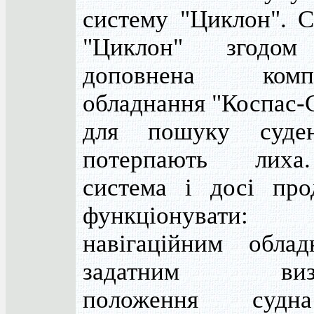
систему "Циклон". С
"Циклон" згодом
доповнена компл
обладнання "Коспас-
для пошуку суде
потерпають лих
система і досі про
функціонувати:
навігаційним облад
задатним визн
положення суд