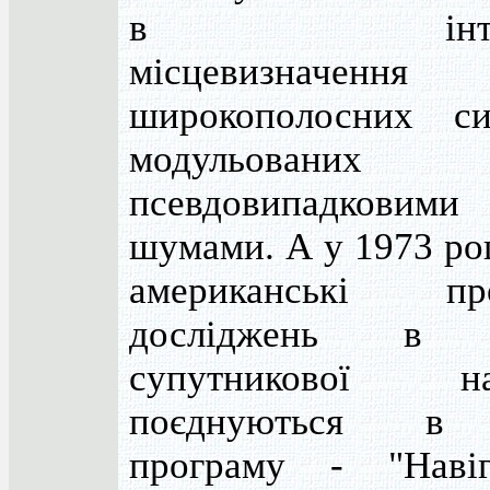
в інтере
місцевизначення
широкополосних сиг
модульованих
псевдовипадковими
шумами. А у 1973 роц
американські пр
досліджень в г
супутникової нав
поєднуються в
програму - "Навіг