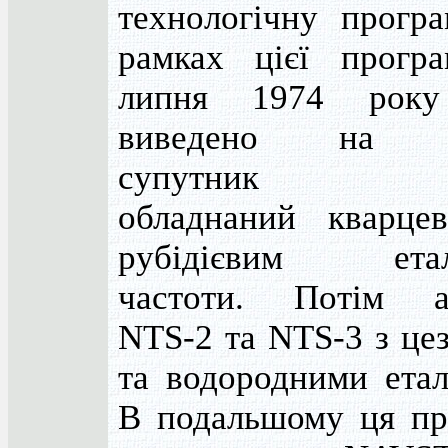
технологічну програ
рамках цієї прогр
липня 1974 року
виведено на о
супутник NT
обладнаний кварце
рубідієвим етал
частоти. Потім а
NTS-2 та NTS-3 з це
та водородними етал
В подальшому ця пр