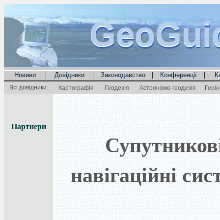
GeoGui
GeoGui
GeoGui
|
|
|
|
Новини
Довідники
Законодавство
Конференції
К
Всі довідники:
Картографія
Геодезія
Астрономо-геодезія
Геоі
Партнери
Супутников
навігаційні сис