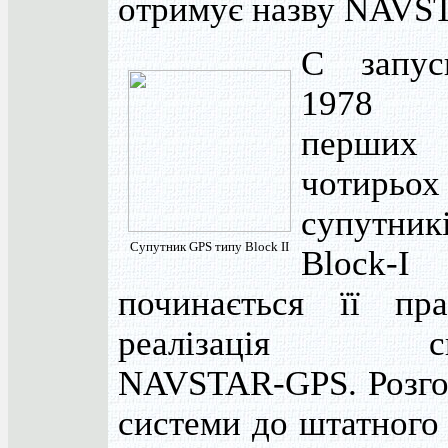
отримує назву NAVS
С запус
1978 
перших
чотирьох
супутник
Супутник GPS типу Block II
Block-I
починається її пра
реалізація си
NAVSTAR-GPS. Розго
системи до штатного