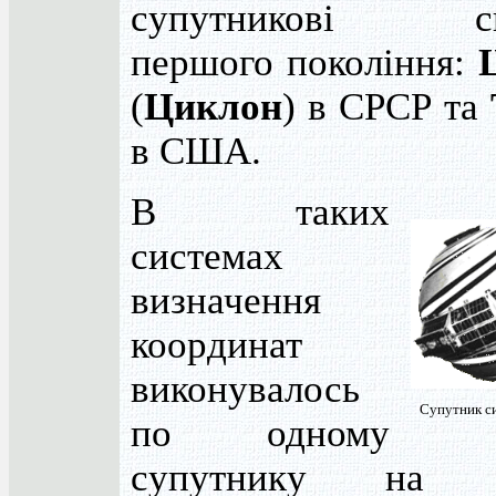
супутникові си
першого покоління:
(
Циклон
) в СРСР та
в США.
В таких
системах
визначення
координат
виконувалось
Супутник си
по одному
супутнику на о