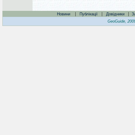
|
|
|
Новини
Публікації
Довідники
З
GeoGuide, 200