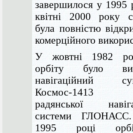
завершилося у 1995 
квітні 2000 року с
була повністю відкр
комерційного викорис
У жовтні 1982 р
орбіту було вив
навігаційний су
Космос-1413 
радянської навіга
системи ГЛОНАСС
1995 році орбіт