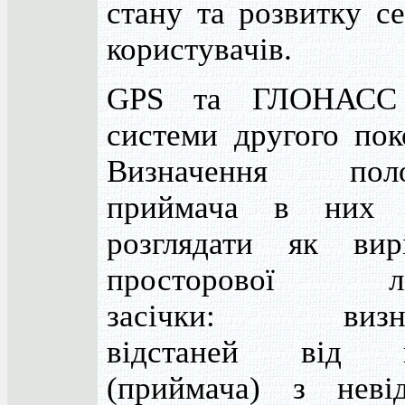
стану та розвитку с
користувачів.
GPS та ГЛОНАСС
системи другого пок
Визначення поло
приймача в них 
розглядати як вир
просторової лін
засічки: визна
відстаней від п
(приймача) з неві