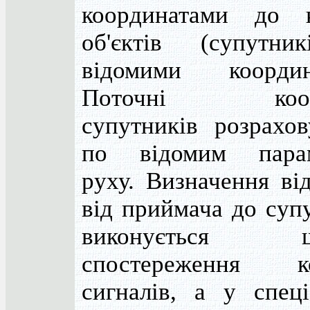
координатами до к
об'єктів (супутни
відомими координ
Поточні коор
супутників розрахов
по відомим пара
руху. Визначення ві
від приймача до суп
виконується ш
спостереження к
сигналів, а у спеці