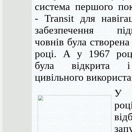
система першого пок
- Transit для навіга
забезпечення під
човнів була створена
році. А у 1967 роц
була відкрита 
цивільного використа
У 
роц
від
зап