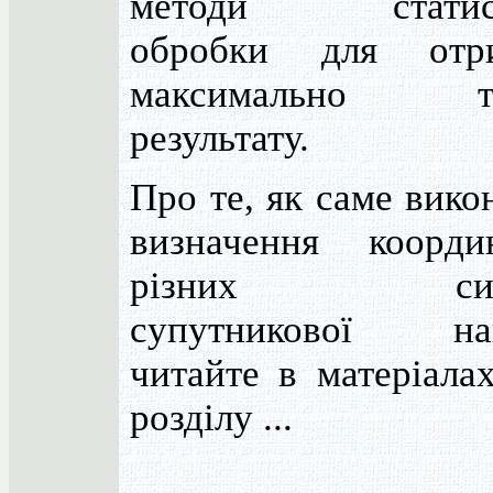
методи статист
обробки для отр
максимально то
результату.
Про те, як саме вико
визначення коорд
різних сист
супутникової наві
читайте в матеріала
розділу ...