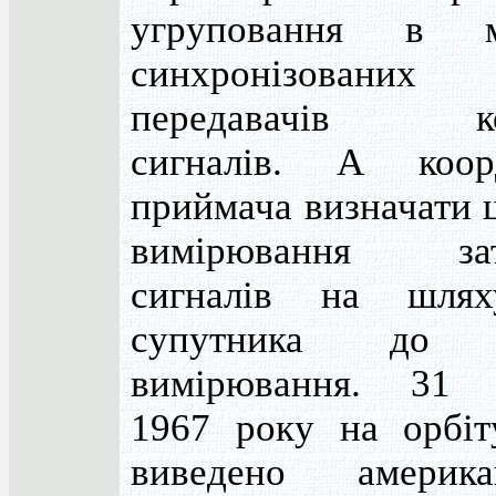
угруповання в м
синхронізованих
передавачів ко
сигналів. А коор
приймача визначати 
вимірювання зат
сигналів на шля
супутника до 
вимірювання. 31 
1967 року на орбіт
виведено америка