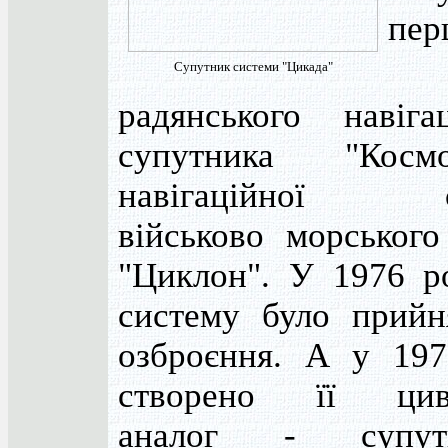
пер
Супутник системи "Цикада"
радянського навігац
супутника "Космо
навігаційної с
військово морського
"Циклон". У 1976 р
систему було прийн
озброєння. А у 197
створено її цив
аналог - супутн