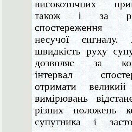
високоточних при
також і за ра
спостереження
несучої сигналу. 
швидкість руху супу
дозволяє за кор
інтервал спосте
отримати великий
вимірювань відстан
різних положень к
супутника і засто