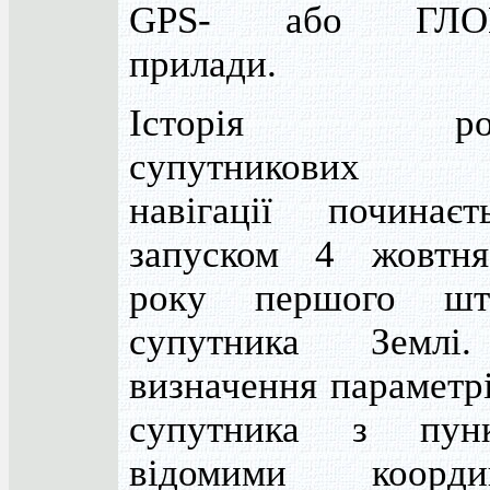
GPS- або ГЛО
прилади.
Історія розв
супутникових с
навігації починає
запуском 4 жовтн
року першого шт
супутника Землі
визначення параметр
супутника з пун
відомими коорди