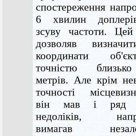
спостереження напро
6 хвилин доплерів
зсуву частоти. Цей
дозволяв визначи
координати об'є
точністю близьк
метрів. Але крім не
точності місцевизн
він мав і ряд 
недоліків, напр
вимагав незале