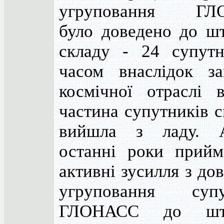
угруповання ГЛ
було доведено до шт
складу - 24 супутн
часом внаслідок за
космічної отраслі в
частина супутників 
вийшла з ладу. 
останні роки прийм
активні зусилля з до
угруповання супу
ГЛОНАСС до шта