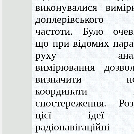
виконувалися вимір
доплерівського 
частоти. Було очев
що при відомих пара
руху аналог
вимірювання дозво
визначити нев
координати п
спостереження. Роз
цієї ідеї с
радіонавігаційні