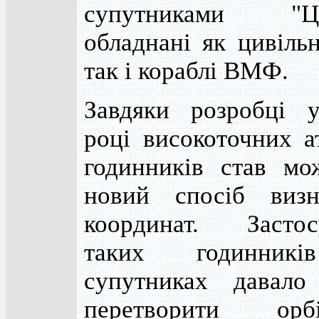
супутниками "Ци
обладнані як цивільн
так і кораблі ВМФ.
Завдяки розробці 
році високоточних а
годинників став мо
новий спосіб визн
координат. Застос
таких годинник
супутниках давало
перетворити орбі