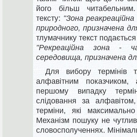
його більш читабельним.
тексту:
"Зона реакреаційна
природного, призначена дл
тлумачнику текст подається 
"Рекреаційна зона - ч
середовища, призначена дл
Для вибору термінів т
алфавітним показчиком,
першому випадку термі
слідовання за алфавітом
терміни, які максимально
Механізм пошуку не чутлив
словосполученнях. Мінімал