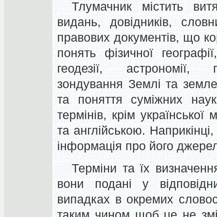
Тлумачник містить вит
видань, довідників, словн
правових документів, що кор
понять фізичної географії,
геодезії, астрономії, г
зондування Землі та земле
та поняття суміжних наук
термінів, крім української
та англійською. Наприкінці
інформація про його джере
Терміни та їх визначенн
вони подані у відповід
випадках в окремих словос
таким чином щоб це не зм