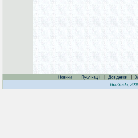
|
|
|
Новини
Публікації
Довідники
З
GeoGuide, 200