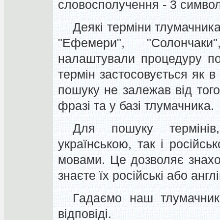
словосполучення - 3 символ
Деякі терміни тлумачник
"Ефемери", "Солончаки
налаштували процедуру по
термін застосовується як в 
пошуку не залежав від того
фразі та у базі тлумачника.
Для пошуку терміні
українською, так і російсь
мовами. Це дозволяє знахо
знаєте їх російські або англ
Гадаємо наш тлумачник
відповіді.