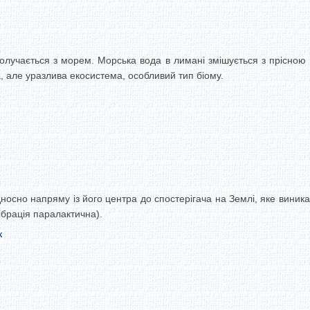
олучається з морем. Морська вода в лимані змішується з прісною 
, але уразлива екосистема, особливий тип біому.
осно напряму із його центра до спостерігача на Землі, яке виникає
лібрація паралактична).
к