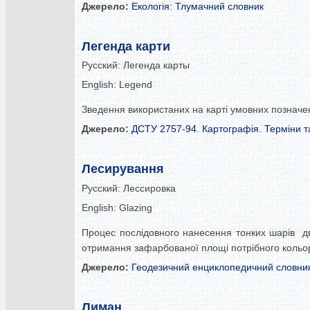
Джерело:
Екологія: Тлумачний словник
Легенда карти
Русский:
Легенда карты
English:
Legend
Зведення використаних на карті умовних позначен
Джерело:
ДСТУ 2757-94. Картографія. Терміни т
Лесирування
Русский:
Лессировка
English:
Glazing
Процес послідовного нанесення тонких шарів дв
отримання зафарбованої площі потрібного кольо
Джерело:
Геодезичний енциклопедичний словни
Лиман