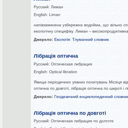
Русский:
Лиман
English:
Liman
напівзамкнена узбережна водойма, що вільно сп
екологічну специфіку. Лиман – високопродуктивна
Джерело:
Екологія: Тлумачний словник
Лібрація оптична
Русский:
Оптическая либрация
English:
Optical libration
Явище періодичних уявних похитувань Місяця відн
оптична по довготі, лібрація оптична по широті і 
Джерело:
Геодезичний енциклопедичний словни
Лібрація оптична по довготі
Русский:
Оптическая либрация по долготе