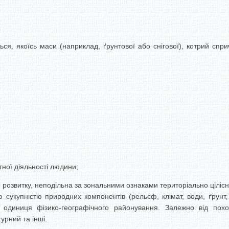
ться, якоїсь маси (наприклад, ґрунтової або снігової), котрий сп
тної діяльності людини;
розвитку, неподільна за зональними ознаками територіально цілісна 
 сукупністю природних компонентів (рельєф, клімат, води, ґрунт
 одиниця фізико-географічного районування. Залежно від пох
урний та інші.