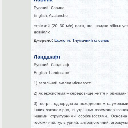
Русский:
Лавина
English:
Avalanche
стрімкий (20..30 м/с) потік, що швидко збільшує
довкіллю.
Джерело:
Екологія: Тлумачний словник
Ландшафт
Русский:
Ландшафт
English:
Landscape
1) загальний вигляд місцевості;
2) як екосистема – середовище життя й різномані
3) геогр. – однорідна за походженням та умовами 
інших закономірно, внутрішньо взаємопов’язаною
іншими структурними особливостями. Основна
геохімічний, культурний, антропогенний, агрокульт