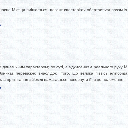
осно Місяця змінюється, позаяк спостерігач обертається разом і
к
динамічним характером; по суті, є відхиленням реального руху М
Виникає переважно внаслідок того, що велика піввісь еліпсоїда 
сила притягання з Землі намагається повернути її в це положення.
к