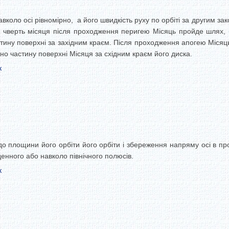
вколо осі рівномірно, а його швидкість руху по орбіті за другим з
 чверть місяця після проходження перигею Місяць пройде шлях, бі
стину поверхні за західним краєм. Після проходження апогею Місяць
дно частину поверхні Місяця за східним краєм його диска.
к
 площини його орбіти його орбіти і збереження напряму осі в прост
енного або навколо північного полюсів.
к