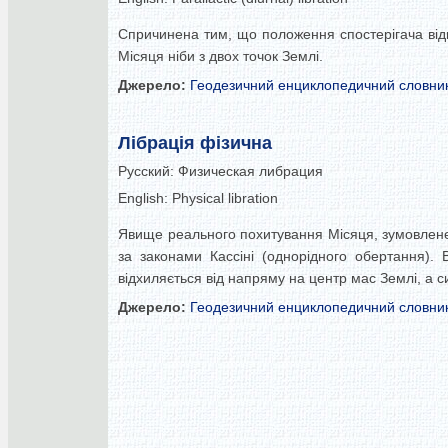
Спричинена тим, що положення спостерігача відн
Місяця ніби з двох точок Землі.
Джерело:
Геодезичний енциклопедичний словни
Лібрація фізична
Русский:
Физическая либрация
English:
Physical libration
Явище реального похитування Місяця, зумовлене 
за законами Кассіні (однорідного обертання). 
відхиляється від напряму на центр мас Землі, а 
Джерело:
Геодезичний енциклопедичний словни