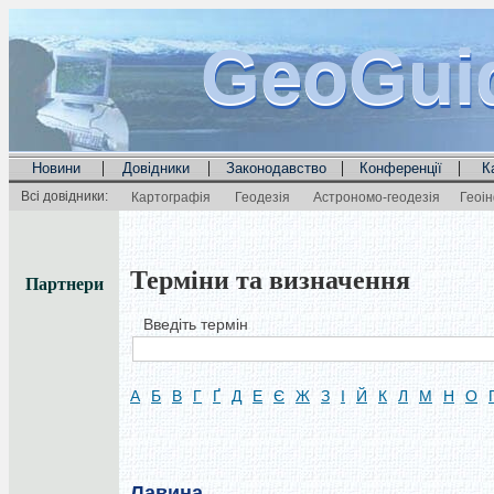
GeoGui
GeoGui
GeoGui
|
|
|
|
Новини
Довідники
Законодавство
Конференції
К
Всі довідники:
Картографія
Геодезія
Астрономо-геодезія
Геоі
Терміни та визначення
Партнери
Введіть термін
А
Б
В
Г
Ґ
Д
Е
Є
Ж
З
І
Й
К
Л
М
Н
О
Лавина