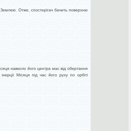
з Землею. Отже, спостерігач бачить поверхню
ісяця навколо його центра мас від обертання
інерції Місяця під час його руху по орбіті