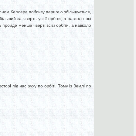
аконом Кеплера поблизу перигею збільшується,
льший за чверть усієї орбіти, а навколо осі
 пройде менше чверті всієї орбіти, а навколо
орі під час руху по орбіті. Тому із Землі по