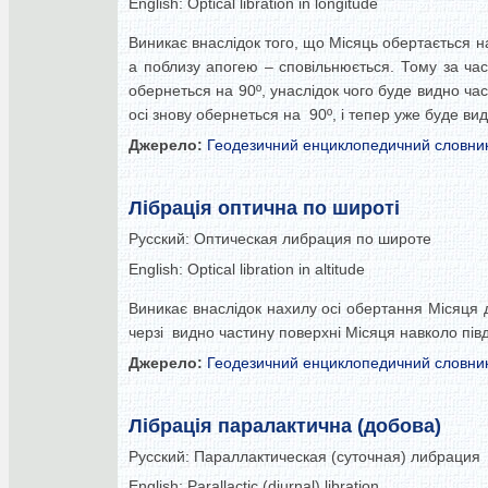
English:
Optical libration in longitude
Виникає внаслідок того, що Місяць обертається на
а поблизу апогею – сповільнюється. Тому за час
обернеться на 90º, унаслідок чого буде видно ча
осі знову обернеться на 90º, і тепер уже буде ви
Джерело:
Геодезичний енциклопедичний словни
Лібрація оптична по широті
Русский:
Оптическая либрация по широте
English:
Optical libration in altitude
Виникає внаслідок нахилу осі обертання Місяця до
черзі видно частину поверхні Місяця навколо півд
Джерело:
Геодезичний енциклопедичний словни
Лібрація паралактична (добова)
Русский:
Параллактическая (суточная) либрация
English:
Parallactic (diurnal) libration