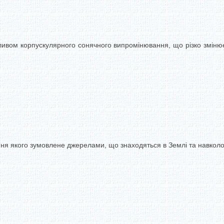
пливом корпускулярного сонячного випромінювання, що різко зміню
ня якого зумовлене джерелами, що знаходяться в Землі та навкол