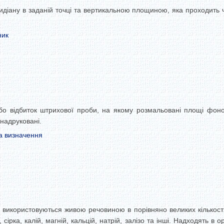
діану в заданій точці та вертикальною площиною, яка проходить 
ник
бо відбиток штрихової проби, на якому розмальовані площі фоно
надруковані.
а визначення
кі використовуються живою речовиною в порівняно великих кількост
сірка, калій, магній, кальцій, натрій, залізо та інші. Надходять в о