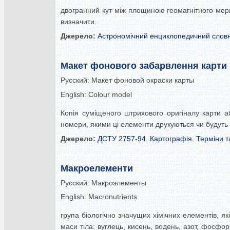
двогранний кут між площиною геомагнітного мери
визначити.
Джерело:
Астрономічний енциклопедичний слов
Макет фонового забарвлення карти
Русский:
Макет фоновой окраски карты
English:
Colour model
Копія суміщеного штрихового оригіналу карти а
номери, якими ці елементи друкуються чи будуть 
Джерело:
ДСТУ 2757-94. Картографія. Терміни т
Макроелементи
Русский:
Макроэлементы
English:
Macronutrients
група біологічно значущих хімічних елементів, я
маси тіла: вуглець, кисень, водень, азот, фосфор, 