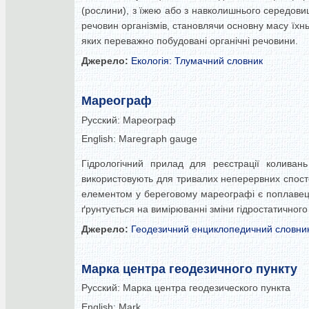
(рослини), з їжею або з навколишнього середовищ
речовин організмів, становлячи основну масу їхнь
яких переважно побудовані органічні речовини.
Джерело:
Екологія: Тлумачний словник
Мареограф
Русский:
Мареограф
English:
Maregraph gauge
Гідрологічний прилад для реєстрації коливан
використовують для тривалих неперервних спост
елементом у береговому мареографі є поплавець
ґрунтується на вимірюванні зміни гідростатичного 
Джерело:
Геодезичний енциклопедичний словни
Марка центра геодезичного пункту
Русский:
Марка центра геодезического пункта
English:
Mark