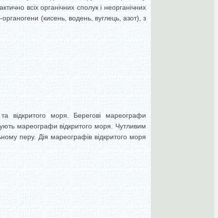
тично всіх органічних сполук і неорганічних
рганогени (кисень, водень, вуглець, азот), з
 та відкритого моря. Берегові мареографи
вують мареографи відкритого моря. Чутливим
ому перу. Дія мареографів відкритого моря