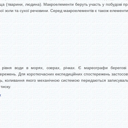
а (тварини, людина). Макроелементи беруть участь у побудові прак
ої золи та сухої речовини. Серед макроелементів є також елементи-о
ь рівня води в морях, озерах, річках. Є мареографи берегові
ережень. Для короткочасних експедиційних спостережень застосо
, коливання якого механічною системою передаються записувальн
тиску.
к