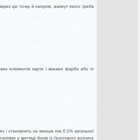
через цю точку й напрям, азимут якого треба
вих елементів карти і вказані фарби або їх
ях і становлять не менше ніж 0.1% загальної
рганізми у вигляді йонів із ґрунтового розчину