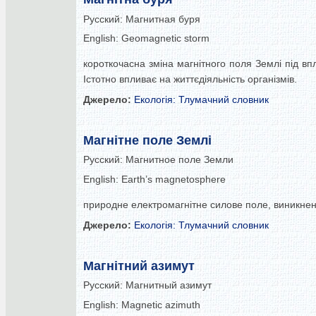
Русский:
Магнитная буря
English:
Geomagnetic storm
короткочасна зміна магнітного поля Землі під в
Істотно впливає на життєдіяльність організмів.
Джерело:
Екологія: Тлумачний словник
Магнітне поле Землі
Русский:
Магнитное поле Земли
English:
Earth’s magnetosphere
природне електромагнітне силове поле, виникнен
Джерело:
Екологія: Тлумачний словник
Магнітний азимут
Русский:
Магнитный азимут
English:
Magnetic azimuth