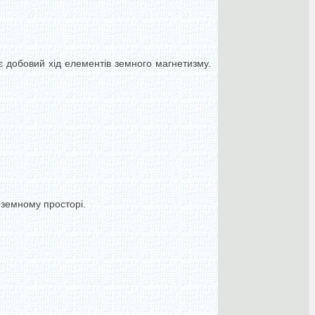
є добовий хід елементів земного магнетизму.
оземному просторі.