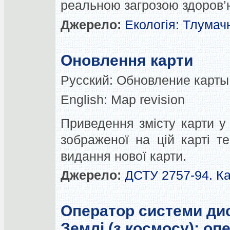
реальною загрозою здоров’
Джерело:
Екологія: Тлумач
Оновлення карти
Русский:
Обновление карты
English:
Map revision
Приведення змісту карти у 
зображеної на цій карті т
видання нової карти.
Джерело:
ДСТУ 2757-94. Ка
Оператор системи ди
Землі (з космосу); оп