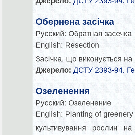
Джерело:
ДСТУ 2393-94. Ге
Обернена засічка
Русский:
Обратная засечка
English:
Resection
Засічка, що виконується на 
Джерело:
ДСТУ 2393-94. Ге
Озеленення
Русский:
Озеленение
English:
Planting of greenery
культивування рослин на 