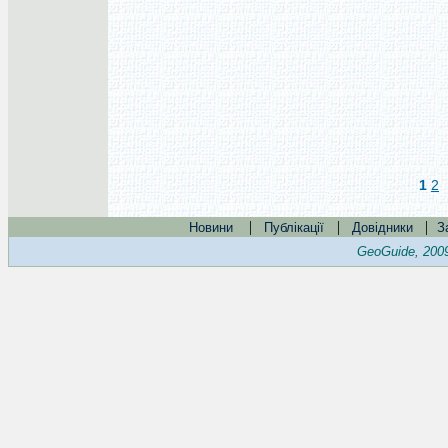
1
2
|
|
|
Новини
Публікації
Довідники
З
GeoGuide, 200