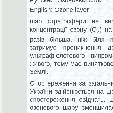
Русский:
Озоновый слой
English:
Ozone layer
шар стратосфери на вис
концентрації озону (О
) на
3
разів більша, ніж біля 
затримує проникнення до
ультрафіолетового випром
живого, тому має винятков
Землі.
Спостереження за загальн
України здійснюється на ш
спостереження свідчать, 
озонового шару зменшила