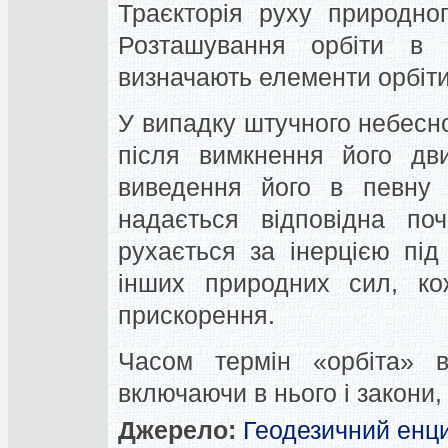
Траєкторія руху природно
Розташування орбіти в 
визначають елементи орбіти
У випадку штучного небесног
після вимкнення його дви
виведення його в певну т
надається відповідна поч
рухається за інерцією пі
інших природних сил, к
прискорення.
Часом термін «орбіта» 
включаючи в нього і закони,
Джерело:
Геодезичний енц