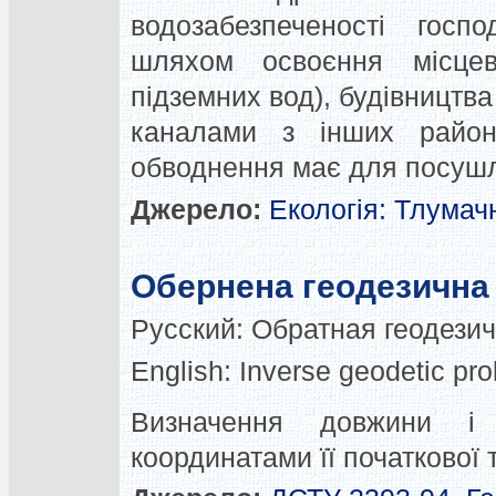
водозабезпеченості госпо
шляхом освоєння місцев
підземних вод), будівництв
каналами з інших район
обводнення має для посушл
Джерело:
Екологія: Тлумач
Обернена геодезична
Русский:
Обратная геодезич
English:
Inverse geodetic pr
Визначення довжини і
координатами її початкової т