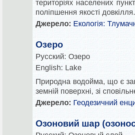
територіях населених пунк
поліпшення якості довкілля
Джерело:
Екологія: Тлумач
Озеро
Русский:
Озеро
English:
Lake
Природна водойма, що є з
земній поверхні, зі сповіль
Джерело:
Геодезичний енц
Озоновий шар (озоно