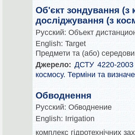
Об'єкт зондування (з 
досліджування (з кос
Русский:
Объект дистанцио
English:
Target
Предмети та (або) середов
Джерело:
ДСТУ 4220-2003 
космосу. Терміни та визнач
Обводнення
Русский:
Обводнение
English:
Irrigation
комплекс гідротехнічних за