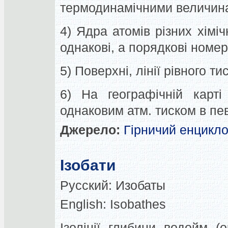
термодинамічними величина
4) Ядра атомів різних хімі
однакові, а порядкові номери
5) Поверхні, лінії рівного тис
6) На географічній карті
однаковим атм. тиском в пев
Джерело:
Гірничий енцикл
Ізобати
Русский:
Изобаты
English:
Isobathes
Ізолінії глибини водойм (о