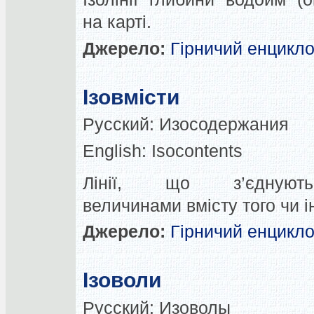
на карті.
Джерело:
Гірничий енцикл
Ізовмісти
Русский:
Изосодержания
English:
Isocontents
Лінії, що з’єдную
величинами вмісту того чи 
Джерело:
Гірничий енцикл
Ізоволи
Русский:
Изоволы