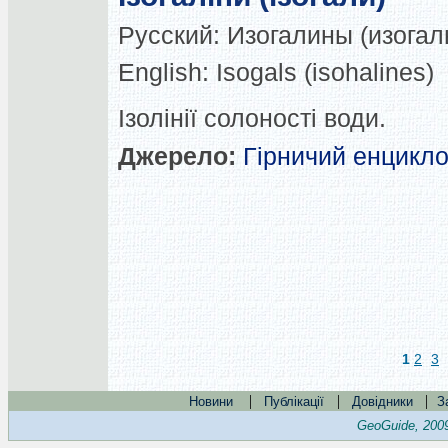
Русский:
Изогалины (изогал
English:
Isogals (isohalines)
Ізолінії солоності води.
Джерело:
Гірничий енцикл
1
2
3
|
|
|
Новини
Публікації
Довідники
З
GeoGuide, 200