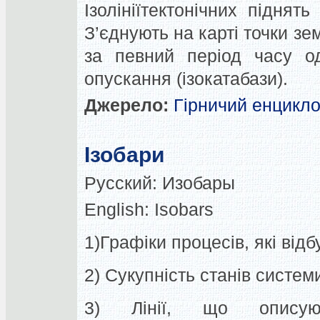
Ізолініїтектонічних піднят
З’єднують на карті точки зе
за певний період часу од
опускання (ізокатабази).
Джерело:
Гірничий енцикл
Ізобари
Русский:
Изобары
English:
Isobars
1)Графіки процесів, які від
2) Сукупність станів систем
3) Лінії, що описую