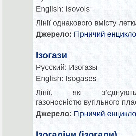
English:
Isovols
Лінії однакового вмісту летк
Джерело:
Гірничий енцикл
Ізогази
Русский:
Изогазы
English:
Isogases
Лінії, які з’єдну
газоносністю вугільного пла
Джерело:
Гірничий енцикл
Ізогаліни (ізогали)