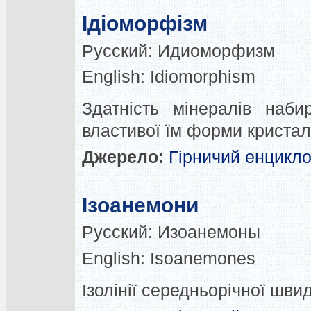
Ідіоморфізм
Русский:
Идиоморфизм
English:
Idiomorphism
Здатність мінералів наби
властивої їм форми кристал
Джерело:
Гірничий енцикл
Ізоанемони
Русский:
Изоанемоны
English:
Isoanemones
Ізолінії середньорічної швид