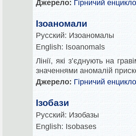
Джерело:
Гірничий енцикл
Ізоаномали
Русский:
Изоаномалы
English:
Isoanomals
Лінії, які з’єднують на гра
значеннями аномалій приск
Джерело:
Гірничий енцикл
Ізобази
Русский:
Изобазы
English:
Isobases