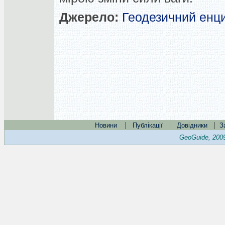
Джерело:
Геодезичний енц
|
|
|
Новини
Публікації
Довідники
З
GeoGuide, 200