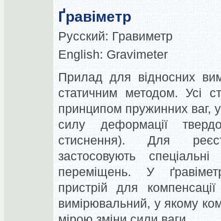
Ґравіметр
Русский:
Гравиметр
English:
Gravimeter
Прилад для відносних вим
статичним методом. Усі ст
принципом пружинних ваг, у
силу деформації твердог
стиснення). Для реєс
застосовують спеціальні
переміщень. У ґравімет
пристрій для компенсації
вимірювальний, у якому ко
мірою зміни сили ваги.