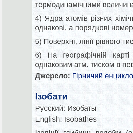
термодинамічними величина
4) Ядра атомів різних хімі
однакові, а порядкові номери
5) Поверхні, лінії рівного тис
6) На географічній карті
однаковим атм. тиском в пев
Джерело:
Гірничий енцикл
Ізобати
Русский:
Изобаты
English:
Isobathes
Ізолінії глибини водойм (о