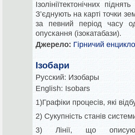
Ізолініїтектонічних піднят
З’єднують на карті точки зе
за певний період часу од
опускання (ізокатабази).
Джерело:
Гірничий енцикл
Ізобари
Русский:
Изобары
English:
Isobars
1)Графіки процесів, які від
2) Сукупність станів систем
3) Лінії, що описую