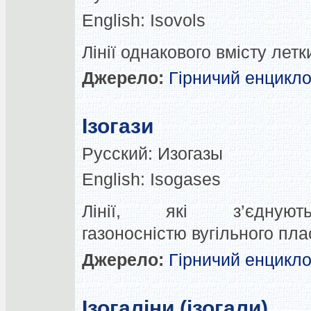
English:
Isovols
Лінії однакового вмісту летк
Джерело:
Гірничий енцикл
Ізогази
Русский:
Изогазы
English:
Isogases
Лінії, які з’єдну
газоносністю вугільного пла
Джерело:
Гірничий енцикл
Ізогаліни (ізогали)