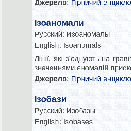
Джерело:
Гірничий енцикл
Ізоаномали
Русский:
Изоаномалы
English:
Isoanomals
Лінії, які з’єднують на гра
значеннями аномалій приск
Джерело:
Гірничий енцикл
Ізобази
Русский:
Изобазы
English:
Isobases