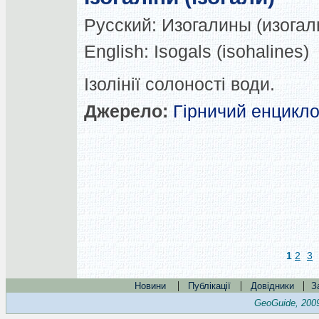
Русский:
Изогалины (изогал
English:
Isogals (isohalines)
Ізолінії солоності води.
Джерело:
Гірничий енцикл
1
2
3
|
|
|
Новини
Публікації
Довідники
З
GeoGuide, 200