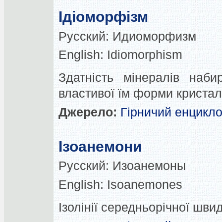
Ідіоморфізм
Русский:
Идиоморфизм
English:
Idiomorphism
Здатність мінералів наби
властивої їм форми кристал
Джерело:
Гірничий енцикл
Ізоанемони
Русский:
Изоанемоны
English:
Isoanemones
Ізолінії середньорічної швид