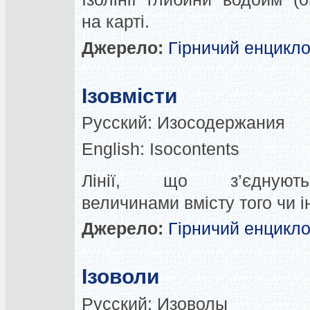
на карті.
Джерело:
Гірничий енцикл
Ізовмісти
Русский:
Изосодержания
English:
Isocontents
Лінії, що з’єдную
величинами вмісту того чи 
Джерело:
Гірничий енцикл
Ізоволи
Русский:
Изоволы