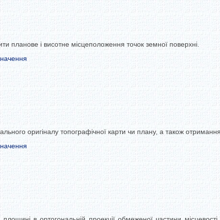
ти планове і висотне місцеположення точок земної поверхні.
значення
ального оригіналу топографічної карти чи плану, а також отримання
значення
лощині в ортогональній проекції обмеженої частини місцевості,