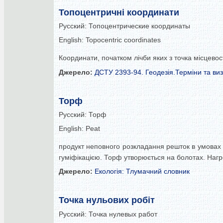
Топоцентричні координати
Русский:
Топоцентрические координаты
English:
Topocentric coordinates
Координати, початком лічби яких з точка місцевост
Джерело:
ДСТУ 2393-94. Геодезія.Терміни та ви
Торф
Русский:
Торф
English:
Peat
продукт неповного розкладання решток в умовах 
гуміфікацією. Торф утворюється на болотах. Наг
Джерело:
Екологія: Тлумачний словник
Точка нульових робіт
Русский:
Точка нулевых работ