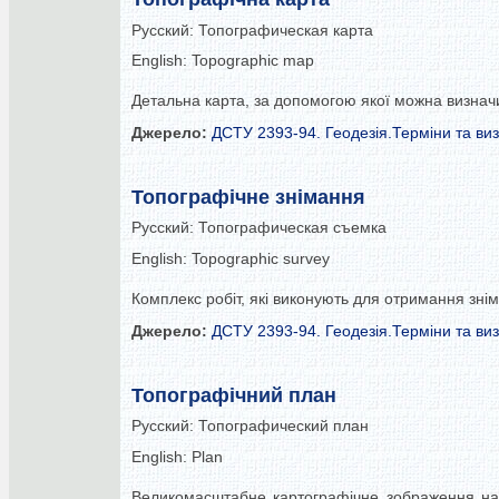
Русский:
Топографическая карта
English:
Topographic map
Детальна карта, за допомогою якої можна визначи
Джерело:
ДСТУ 2393-94. Геодезія.Терміни та ви
Топографічне знімання
Русский:
Топографическая съемка
English:
Topographic survey
Комплекс робіт, які виконують для отримання знім
Джерело:
ДСТУ 2393-94. Геодезія.Терміни та ви
Топографічний план
Русский:
Топографический план
English:
Plan
Великомасштабне картографічне зображення на п