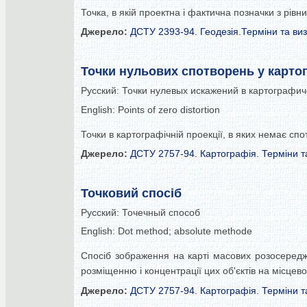
Точка, в якій проектна і фактична позначки з рівн
Джерело:
ДСТУ 2393-94. Геодезія.Терміни та ви
Точки нульових спотворень у картог
Русский:
Точки нулевых искажений в картографич
English:
Points of zero distortion
Точки в картографічній проекції, в яких немає спо
Джерело:
ДСТУ 2757-94. Картографія. Терміни т
Точковий спосіб
Русский:
Точечный способ
English:
Dot method; absolute methode
Спосіб зображення на карті масових розосередже
розміщенню і концентрації цих об'єктів на місцево
Джерело:
ДСТУ 2757-94. Картографія. Терміни т