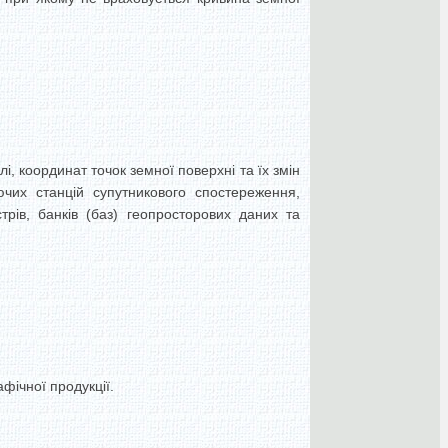
і, координат точок земної поверхні та їх змін
ючих станцій супутникового спостереження,
рів, банків (баз) геопросторових даних та
фічної продукції.