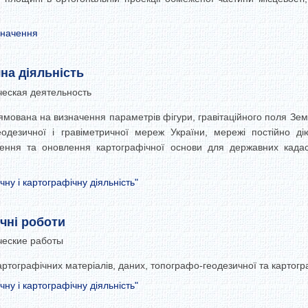
значення
на діяльність
ческая деятельность
рямована на визначення параметрів фігури, гравітаційного поля Земл
еодезичної і гравіметричної мереж України, мережі постійно ді
рення та оновлення картографічної основи для державних кадаст
ну і картографічну діяльність"
чні роботи
ческие работы
ртографічних матеріалів, даних, топографо-геодезичної та картогра
ну і картографічну діяльність"