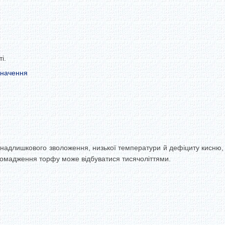
і.
значення
надлишкового зволоження, низької температури й дефіциту кисню, 
ромадження торфу може відбуватися тисячоліттями.