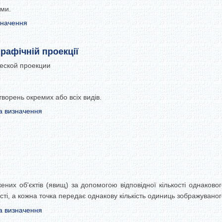
ими.
значення
рафічній проекції
еской проекции
творень окремих або всіх видів.
а визначення
них об'єктів (явищ) за допомогою відповідної кількості однаковог
сті, а кожна точка передає однакову кількість одиниць зображуваного
а визначення