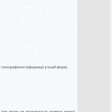
 топографічної інформації в іншій формі.
 при якому не враховується кривина земної