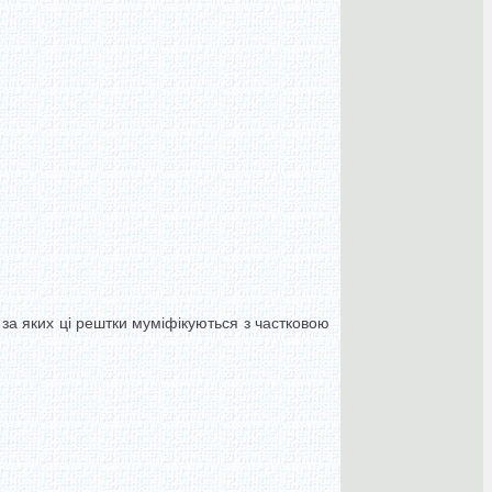
за яких ці рештки муміфікуються з частковою