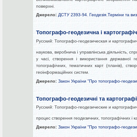
поверхні.
Джерело:
ДСТУ 2393-94. Геодезія.Терміни та ви
Топографо-геодезична і картографіч
Русский:
Топографо-геодезическая и картографи
наукова, виробнича і управлінська діяльність, сп
у часі, створення і використання державної г
топографічних, тематичних карт (планів), ство
геоінформаційних систем.
Джерело:
Закон України "Про топографо-геодезич
Топографо-геодезичні та картографі
Русский:
Топографо-геодезические и картографи
процес створення геодезичних, топографічних і ка
Джерело:
Закон України "Про топографо-геодезич