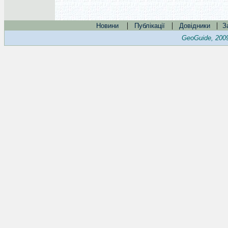
|
|
|
Новини
Публікації
Довідники
З
GeoGuide, 200