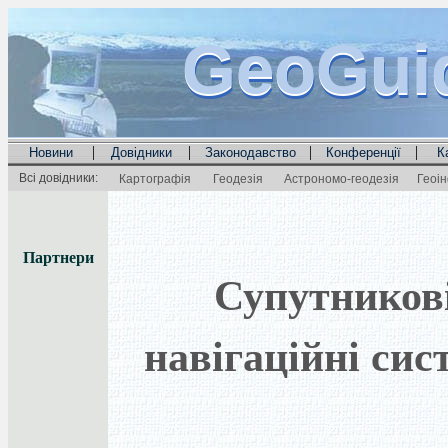
GeoGui
GeoGui
GeoGui
|
|
|
|
Новини
Довідники
Законодавство
Конференції
К
Всі довідники:
Картографія
Геодезія
Астрономо-геодезія
Геоі
Партнери
Супутников
навігаційні сис