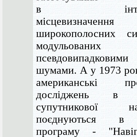
в інтере
місцевизначення
широкополосних сиг
модульованих
псевдовипадковими
шумами. А у 1973 роц
американські пр
досліджень в г
супутникової нав
поєднуються в
програму - "Навіг