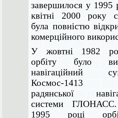
завершилося у 1995 
квітні 2000 року с
була повністю відкр
комерційного викорис
У жовтні 1982 р
орбіту було вив
навігаційний су
Космос-1413 
радянської навіга
системи ГЛОНАСС
1995 році орбіт