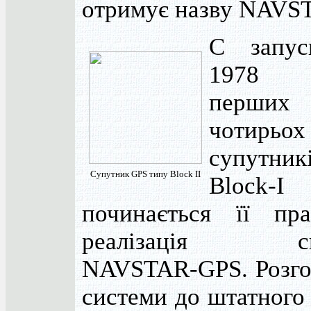
отримує назву NAVS
С запус
1978 
перших
чотирьох
супутник
Супутник GPS типу Block II
Block-I
починається її пра
реалізація си
NAVSTAR-GPS. Розго
системи до штатного