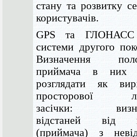
стану та розвитку с
користувачів.
GPS та ГЛОНАСС
системи другого пок
Визначення поло
приймача в них 
розглядати як вир
просторової лін
засічки: визна
відстаней від п
(приймача) з неві