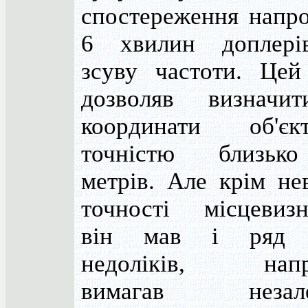
спостереження напро
6 хвилин доплерів
зсуву частоти. Цей
дозволяв визначи
координати об'є
точністю близьк
метрів. Але крім не
точності місцевизн
він мав і ряд 
недоліків, напр
вимагав незале