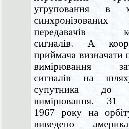
угруповання в м
синхронізованих
передавачів ко
сигналів. А коор
приймача визначати 
вимірювання зат
сигналів на шля
супутника до 
вимірювання. 31 
1967 року на орбіт
виведено америка