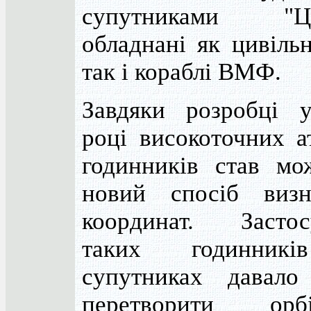
супутниками "Ци
обладнані як цивільн
так і кораблі ВМФ.
Завдяки розробці 
році високоточних а
годинників став мо
новий спосіб визн
координат. Застос
таких годинник
супутниках давало
перетворити орбі