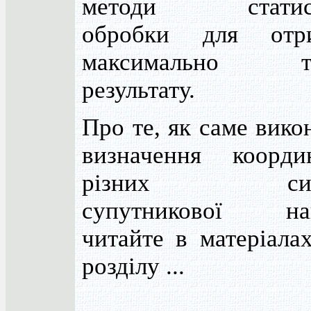
методи статист
обробки для отр
максимально то
результату.
Про те, як саме вико
визначення коорд
різних сист
супутникової наві
читайте в матеріала
розділу ...