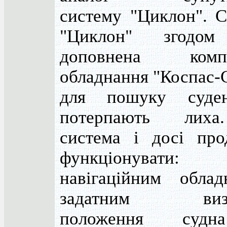
систему "Циклон". С
"Циклон" згодом
доповнена компл
обладнання "Коспас-
для пошуку суде
потерпають лих
система і досі про
функціонувати:
навігаційним облад
задатним визн
положення суд