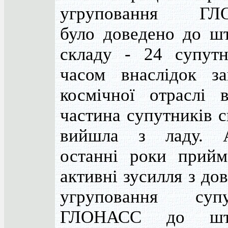
угруповання ГЛ
було доведено до шт
складу - 24 супутн
часом внаслідок за
космічної отраслі в
частина супутників 
вийшла з ладу. 
останні роки прийм
активні зусилля з до
угруповання супу
ГЛОНАСС до шта