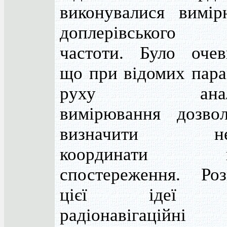
виконувалися вимір
доплерівського 
частоти. Було очев
що при відомих пара
руху аналог
вимірювання дозво
визначити нев
координати п
спостереження. Роз
цієї ідеї с
радіонавігаційні