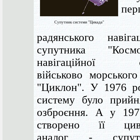
пер
Супутник системи "Цикада"
радянського навігац
супутника "Космо
навігаційної с
військово морського
"Циклон". У 1976 р
систему було прийн
озброєння. А у 197
створено її цив
аналог - супутн