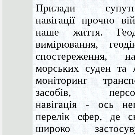
Прилади супутни
навігації прочно ві
наше життя. Геод
вимірювання, геодін
спостереження, нав
морських суден та л
моніторинг трансп
засобів, персон
навігація - ось не
перелік сфер, де сь
широко застосув