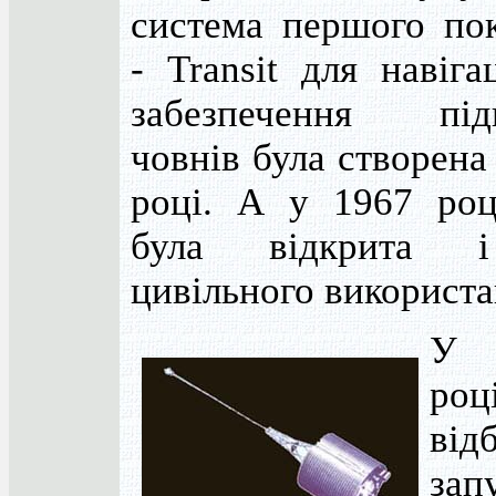
система першого пок
- Transit для навіга
забезпечення під
човнів була створена
році. А у 1967 роц
була відкрита 
цивільного використа
У 
роц
від
зап