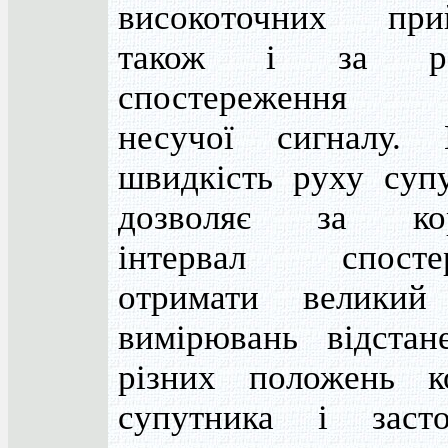
високоточних при
також і за ра
спостереження
несучої сигналу. 
швидкість руху супу
дозволяє за кор
інтервал спосте
отримати великий
вимірювань відстан
різних положень к
супутника і засто