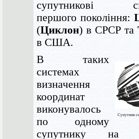
супутникові си
першого покоління:
(
Циклон
) в СРСР та
в США.
В таких
системах
визначення
координат
виконувалось
Супутник си
по одному
супутнику на о