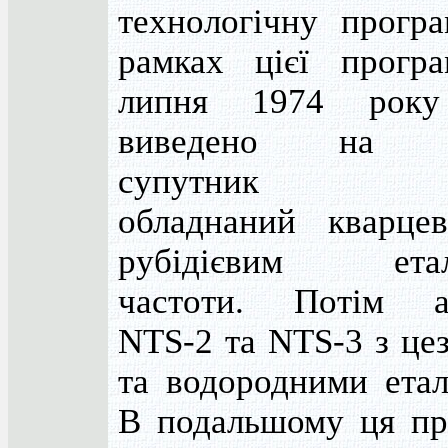
технологічну програ
рамках цієї прогр
липня 1974 року
виведено на о
супутник NT
обладнаний кварце
рубідієвим етал
частоти. Потім а
NTS-2 та NTS-3 з це
та водородними етал
В подальшому ця пр