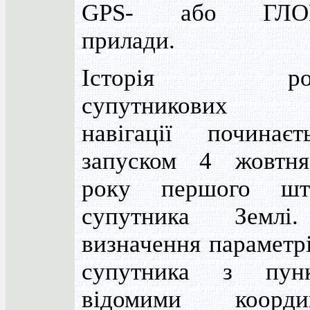
GPS- або ГЛО
прилади.
Історія розв
супутникових с
навігації починає
запуском 4 жовтн
року першого шт
супутника Землі
визначення параметр
супутника з пун
відомими коорди