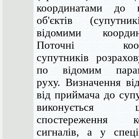
координатами до к
об'єктів (супутни
відомими координ
Поточні коор
супутників розрахов
по відомим пара
руху. Визначення ві
від приймача до суп
виконується ш
спостереження к
сигналів, а у спеці