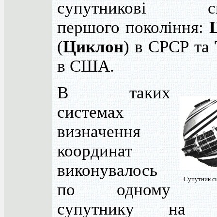
супутникові си
першого покоління:
(
Циклон
) в СРСР та
в США.
В таких
системах
визначення
координат
виконувалось
Супутник си
по одному
супутнику на о