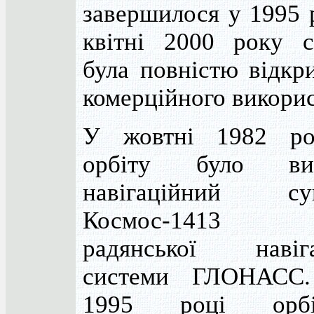
завершилося у 1995 
квітні 2000 року с
була повністю відкр
комерційного викорис
У жовтні 1982 р
орбіту було вив
навігаційний су
Космос-1413 
радянської навіга
системи ГЛОНАСС
1995 році орбіт