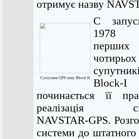
отримує назву NAVS
С запус
1978 
перших
чотирьох
супутник
Супутник GPS типу Block II
Block-I
починається її пра
реалізація си
NAVSTAR-GPS. Розго
системи до штатного