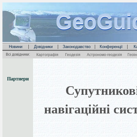
GeoGui
GeoGui
GeoGui
|
|
|
|
Новини
Довідники
Законодавство
Конференції
К
Всі довідники:
Картографія
Геодезія
Астрономо-геодезія
Геоі
Партнери
Супутников
навігаційні сис