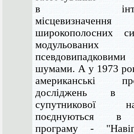
в інтере
місцевизначення
широкополосних сиг
модульованих
псевдовипадковими
шумами. А у 1973 роц
американські пр
досліджень в г
супутникової нав
поєднуються в
програму - "Навіг