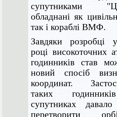
супутниками "Ци
обладнані як цивільн
так і кораблі ВМФ.
Завдяки розробці 
році високоточних а
годинників став мо
новий спосіб визн
координат. Застос
таких годинник
супутниках давало
перетворити орбі