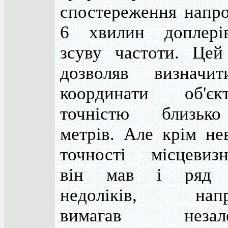
спостереження напро
6 хвилин доплерів
зсуву частоти. Цей
дозволяв визначи
координати об'є
точністю близьк
метрів. Але крім не
точності місцевизн
він мав і ряд 
недоліків, напр
вимагав незале