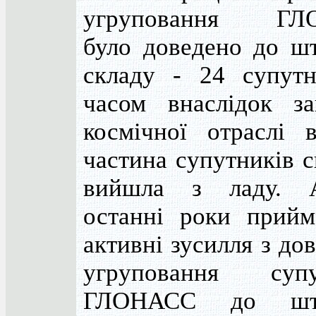
угруповання ГЛ
було доведено до шт
складу - 24 супутн
часом внаслідок за
космічної отраслі в
частина супутників 
вийшла з ладу. 
останні роки прийм
активні зусилля з до
угруповання супу
ГЛОНАСС до шта