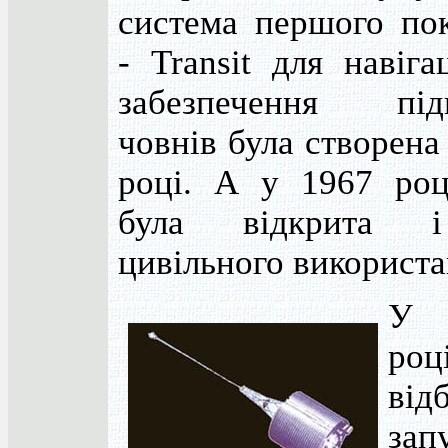
система першого пок
- Transit для навіга
забезпечення під
човнів була створена
році. А у 1967 роц
була відкрита 
цивільного використа
У 
роц
від
зап