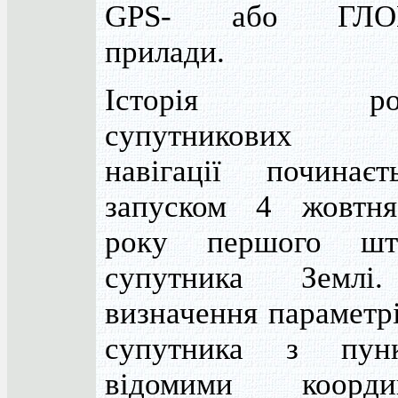
GPS- або ГЛО
прилади.
Історія розв
супутникових с
навігації починає
запуском 4 жовтн
року першого шт
супутника Землі
визначення параметр
супутника з пун
відомими коорди