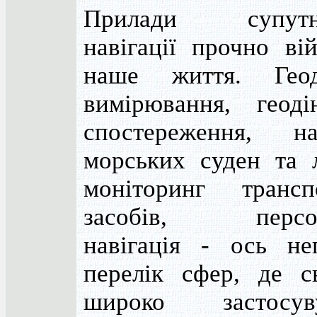
Прилади супутни
навігації прочно ві
наше життя. Геод
вимірювання, геодін
спостереження, нав
морських суден та л
моніторинг трансп
засобів, персон
навігація - ось не
перелік сфер, де сь
широко застосув