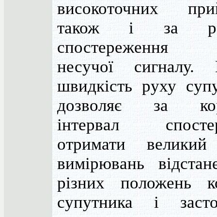
високоточних при
також і за ра
спостереження
несучої сигналу. 
швидкість руху супу
дозволяє за кор
інтервал спосте
отримати великий
вимірювань відстан
різних положень к
супутника і засто