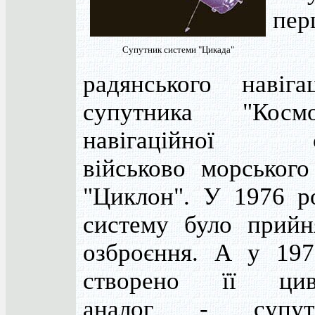
пер
Супутник системи "Цикада"
радянського навігац
супутника "Космо
навігаційної с
військово морського
"Циклон". У 1976 р
систему було прийн
озброєння. А у 197
створено її цив
аналог - супутн