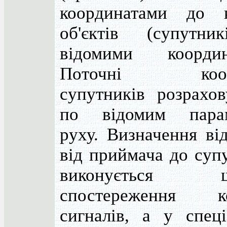
координатами до к
об'єктів (супутни
відомими координ
Поточні коор
супутників розрахов
по відомим пара
руху. Визначення ві
від приймача до суп
виконується ш
спостереження к
сигналів, а у спеці