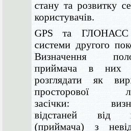
стану та розвитку с
користувачів.
GPS та ГЛОНАСС
системи другого пок
Визначення поло
приймача в них 
розглядати як вир
просторової лін
засічки: визна
відстаней від п
(приймача) з неві