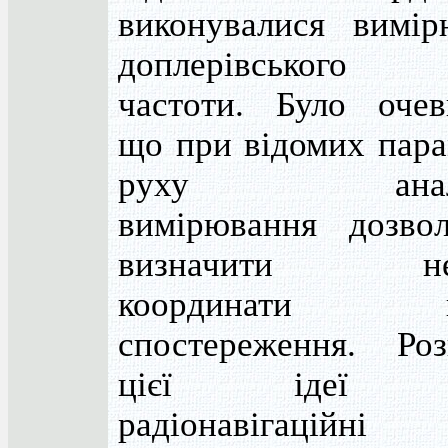
виконувалися вимір
доплерівського 
частоти. Було очев
що при відомих пара
руху аналог
вимірювання дозво
визначити нев
координати п
спостереження. Роз
цієї ідеї с
радіонавігаційні