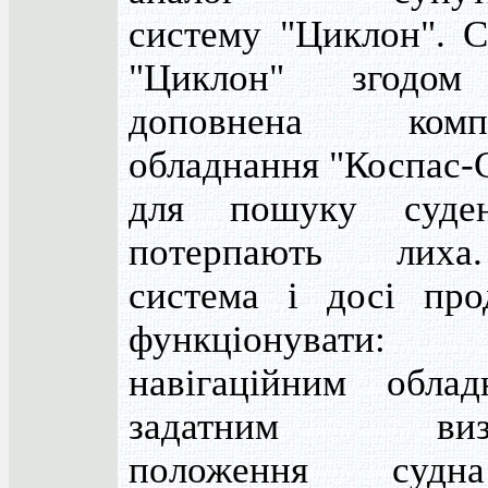
систему "Циклон". С
"Циклон" згодом
доповнена компл
обладнання "Коспас-
для пошуку суде
потерпають лих
система і досі про
функціонувати:
навігаційним облад
задатним визн
положення суд