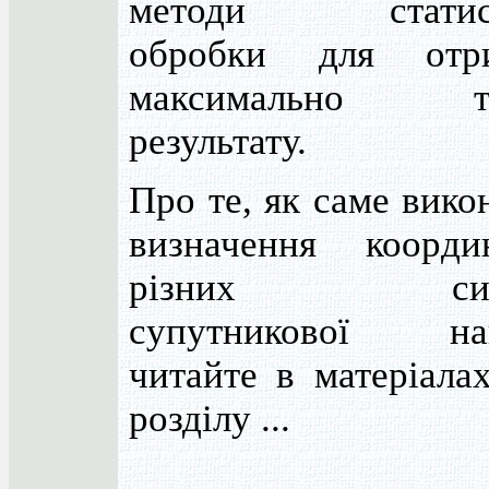
методи статист
обробки для отр
максимально то
результату.
Про те, як саме вико
визначення коорд
різних сист
супутникової наві
читайте в матеріала
розділу ...