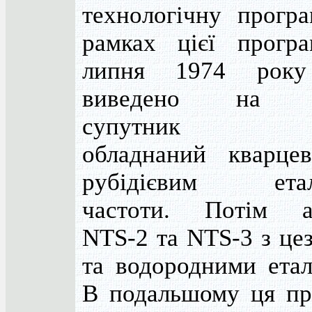
технологічну програ
рамках цієї прогр
липня 1974 року
виведено на о
супутник NT
обладнаний кварце
рубідієвим етал
частоти. Потім а
NTS-2 та NTS-3 з це
та водородними етал
В подальшому ця пр