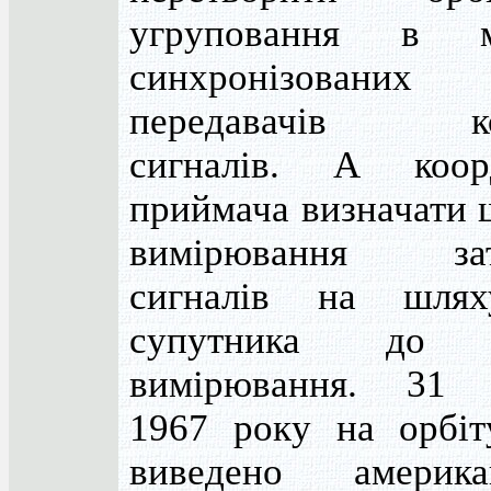
угруповання в м
синхронізованих
передавачів ко
сигналів. А коор
приймача визначати 
вимірювання зат
сигналів на шля
супутника до 
вимірювання. 31 
1967 року на орбіт
виведено америка