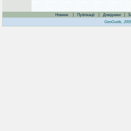
|
|
|
Новини
Публікації
Довідники
З
GeoGuide, 200