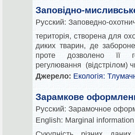
Заповідно-мисливськ
Русский:
Заповедно-охотнич
територія, створена для ох
диких тварин, де забороне
проте дозволено її г
регулювання (відстрілом) ч
Джерело:
Екологія: Тлумач
Зарамкове оформлен
Русский:
Зарамочное офор
English:
Marginal information
Сукупність різних даних