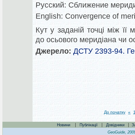
Русский:
Сближение мерид
English:
Convergence of mer
Кут у заданій точці між її
до осьового меридіана чи ос
Джерело:
ДСТУ 2393-94. Ге
До початку
«
|
|
|
Новини
Публікації
Довідники
З
GeoGuide, 200