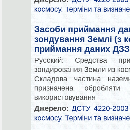
космосу. Терміни та визнач
Засоби приймання да
зондування Землі (з к
приймання даних ДЗЗ 
Русский:
Средства пр
зондирования Земли из кос
Складова частина наземн
призначена оброблят
використовування
Джерело:
ДСТУ 4220-2003 
космосу. Терміни та визнач