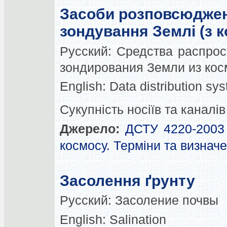
Засоби розповсюджен
зондування Землі (з 
Русский:
Средства распрос
зондирования Земли из кос
English:
Data distribution sy
Сукупність носіїв та канал
Джерело:
ДСТУ 4220-2003 
космосу. Терміни та визнач
Засолення ґрунту
Русский:
Засоление почвы
English:
Salination