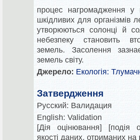
процес нагромадження у 
шкідливих для організмів л
утворюються солонці й со
небезпеку становить вт
земель. Засолення зазн
земель світу.
Джерело:
Екологія: Тлумач
Затвердження
Русский:
Валидация
English:
Validation
[Дія оцінювання] [подія 
якості даних, отриманих на