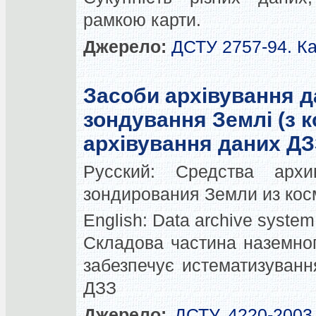
рамкою карти.
Джерело:
ДСТУ 2757-94. Ка
Засоби архівування д
зондування Землі (з к
архівування даних ДЗ
Русский:
Средства архи
зондирования Земли из кос
English:
Data archive system
Складова частина наземног
забезпечує истематизуванн
ДЗЗ
Джерело:
ДСТУ 4220-2003 