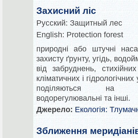
Захисний ліс
Русский:
Защитный лес
English:
Protection forest
природні або штучні наса
захисту ґрунту, угідь, водо
від забруднень, стихійни
кліматичних і гідрологічних
поділяються на вітр
водорегулювальні та інші.
Джерело:
Екологія: Тлумач
Зближення меридіані