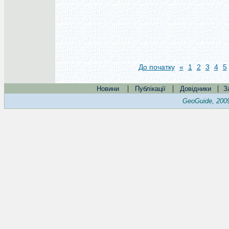
До початку
«
1
2
3
4
5
|
|
|
Новини
Публікації
Довідники
З
GeoGuide, 200