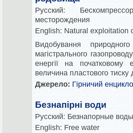
Русский:
Бескомпресс
месторождения
English:
Natural exploitation o
Видобування природног
магістрального газопровод
енергії на початковому 
величина пластового тиску 
Джерело:
Гірничий енцикл
Безнапірні води
Русский:
Безнапорные вод
English:
Free water