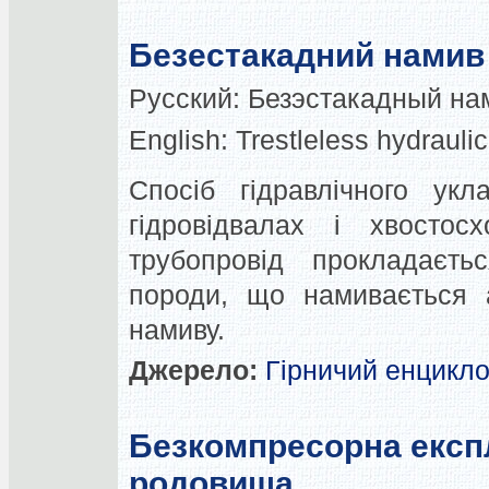
Безестакадний намив
Русский:
Безэстакадный на
English:
Trestleless hydraulic 
Спосіб гідравлічного ук
гідровідвалах і хвосто
трубопровід прокладаєть
породи, що намивається 
намиву.
Джерело:
Гірничий енцикл
Безкомпресорна експл
родовища