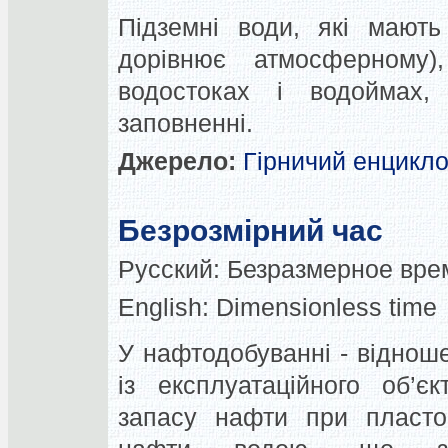
Підземні води, які мають
дорівнює атмосферному
водостоках і водоймах
заповненні.
Джерело:
Гірничий енцикл
Безрозмірний час
Русский:
Безразмерное вре
English:
Dimensionless time
У нафтодобуванні - віднош
із експлуатаційного об’є
запасу нафти при пласто