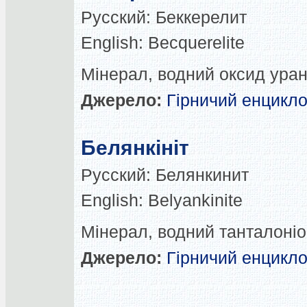
Русский:
Беккерелит
English:
Becquerelite
Мінерал, водний оксид уран
Джерело:
Гірничий енцикл
Белянкініт
Русский:
Белянкинит
English:
Belyankinite
Мінерал, водний танталоніоб
Джерело:
Гірничий енцикл