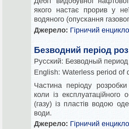
Дебіт видобувної нафтово
якого настає прорив у неї
водяного (опускання газовог
Джерело:
Гірничий енцикл
Безводний період ро
Русский:
Безводный период
English:
Waterless period of
Частина періоду розробки
коли із експлуатаційного 
(газу) із пластів водою о
води.
Джерело:
Гірничий енцикл