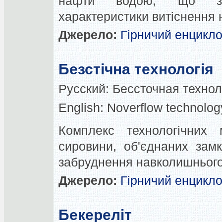
нафти водою, що зас
характеристики витіснення
Джерело:
Гірничий енцикл
Безстічна технологія
Русский:
Беcсточная технол
English:
Noverflow technolog
Комплекс технологічних 
сировини, об'єднаних зам
забруднення навколишньог
Джерело:
Гірничий енцикл
Бекереліт