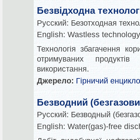
Безвідходна технолог
Русский:
Безотходная техн
English:
Wastless technology 
Технологія збагачення ко
отримуваних продуктів
використання.
Джерело:
Гірничий енцикл
Безводний (безгазови
Русский:
Безводный (безгаз
English:
Water(gas)-free disch