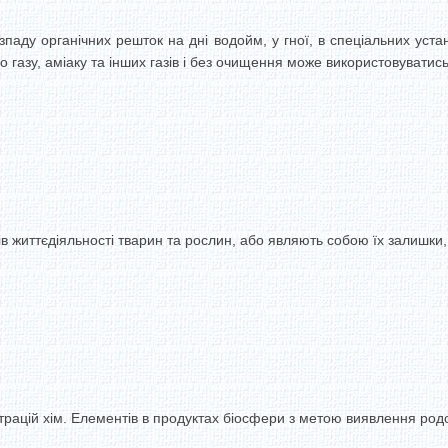
паду органічних решток на дні водойм, у гної, в спеціальних устан
о газу, аміаку та інших газів і без очищення може використовуватис
ів життєдіяльності тварин та рослин, або являють собою їх залишки,
трацій хім. Елементів в продуктах біосфери з метою виявлення ро