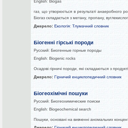
English:
Biogas
газ, що утворюється в результаті анаеробного роз
Біогаз складається з метану, пропану, вуглекислог
Джерело:
Екологія: Тлумачний словник
Біогенні гірські породи
Русский:
Биогенные горные породы
English:
Biogenic rocks
Осадові гірничі породи, які складаються з продукт
Джерело:
Гірничий енциклопедичний словник
Біогеохімічні пошуки
Русский:
Биогеохимические поиски
English:
Biogeochemical search
Пошуки, основані на вивченні аномальних концен
Джерело:
Гірничий енциклопедичний словник