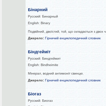
Бінарний
Русский:
Бинарный
English:
Binary
Подвійний, двоїстий, той, що складається з двох ч
Джерело:
Гірничий енциклопедичний словник
Біндгейміт
Русский:
Биндгеймит
English:
Bindheimite
Мінерал, водний антимоніт свинцю.
Джерело:
Гірничий енциклопедичний словник
Біогаз
Русский:
Биогаз