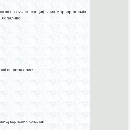
овках за участі специфічних мікроорганізмів.
ь як паливо.
 які не розклалися.
довищ корисних копалин.